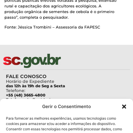
políticas públicas efetivas voltadas à pesquisa, extensão
rural e capacitação dos agricultores ecológicos. A
produção orgânica de sementes de cebola é o primeiro
passo”, completa o pesquisador.
Fonte: Jéssica Trombini – Assessoria da FAPESC
FALE CONOSCO
Horário de Expediente
das 12h às 19h de Seg a Sexta
Telefone:
+55 (48) 3665-4800
Telefone da Ouvidoria
0800-6448500
Gerir o Consentimento
E-mails:
protocolo@fapesc.sc.gov.br
Para assuntos relacionados à Pesquisa
Para fornecer as melhores experiências, usamos tecnologias como
pesquisa@fapesc.sc.gov.br
cookies para armazenar e/ou aceder a informações do dispositivo.
Para assuntos relacionados à Inovação
Consentir com essas tecnologias nos permitirá processar dados, como
inovacao@fapesc.sc.gov.br