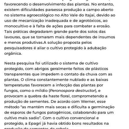
favorecendo o desenvolvimento das plantas. No entanto,
existem dificuldades paraessa produção a campo aberto
no sistema agroecológico no Alto Vale do Itajaí, devido ao
uso de mecanização inadequada e de agrotóxicos, ao
monocultivo e à falta de ações para combater a erosão.
Tais práticas degradaram grande parte dos solos das
lavouras, que se tornaram mais dependentes de insumos
e menos produtivas.A solução proposta pelos
pesquisadores é aliar o cultivo protegido à adubação
orgânica.
Nesta pesquisa foi utilizado o sistema de cultivo
protegido, com abrigos geralmente feitos de plásticos
transparentes que impedem o contato da chuva com as
plantas. O clima constantemente nublado e as baixas
temperaturas favorecem a infecção das plantas por
fungos, como o míldio (
Peronospora destructor
), e
provocam a quebra da haste floral, comprometendo a
produção de sementes. De acordo com Werner, esse
método “as mantém mais secas e dificulta a germinação
de esporos de fungos patogênicos, colaborando para um
cultivo mais sadio”. Com o cultivo convencional e
protegido, a Epagri já havia obtido bons resultados na
produção de sementes de cebola.