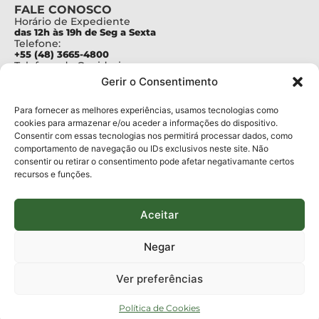
FALE CONOSCO
Horário de Expediente
das 12h às 19h de Seg a Sexta
Telefone:
+55 (48) 3665-4800
Telefone da Ouvidoria
0800-6448500
Gerir o Consentimento
E-mails:
protocolo@fapesc.sc.gov.br
Para assuntos relacionados à Pesquisa
Para fornecer as melhores experiências, usamos tecnologias como
pesquisa@fapesc.sc.gov.br
cookies para armazenar e/ou aceder a informações do dispositivo.
Para assuntos relacionados à Inovação
Consentir com essas tecnologias nos permitirá processar dados, como
inovacao@fapesc.sc.gov.br
comportamento de navegação ou IDs exclusivos neste site. Não
Para assuntos relacionados à Bolsas
consentir ou retirar o consentimento pode afetar negativamante certos
bolsas@fapesc.sc.gov.br
recursos e funções.
Para assuntos relacionados à Prestação de Contas
prestacaodecontas@fapesc.sc.gov.br
Para assuntos relacionados à Plataforma
plataforma@fapesc.sc.gov.br
Aceitar
Encarregado de dados
Jair Artur da Silva dpo@fapesc.sc.gov.br 3665-4831
Negar
ENDEREÇO
ParqTec Alfa – Rodovia José Carlos Daux, 600 (SC-401),
Ver preferências
km 01, Módulo 12A, Edifício Fapesc / Celta, 5° andar
Bairro
João Paulo, Florianópolis, SC
Política de Cookies
CEP