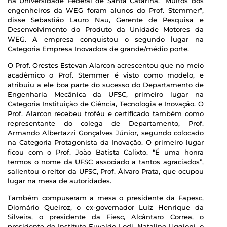
na Universidade Federal de Santa Catarina. “Muitos dos
engenheiros da WEG foram alunos do Prof. Stemmer”,
disse Sebastião Lauro Nau, Gerente de Pesquisa e
Desenvolvimento do Produto da Unidade Motores da
WEG. A empresa conquistou o segundo lugar na
Categoria Empresa Inovadora de grande/médio porte.
O Prof. Orestes Estevan Alarcon acrescentou que no meio
acadêmico o Prof. Stemmer é visto como modelo, e
atribuiu a ele boa parte do sucesso do Departamento de
Engenharia Mecânica da UFSC, primeiro lugar na
Categoria Instituição de Ciência, Tecnologia e Inovação. O
Prof. Alarcon recebeu troféu e certificado também como
representante do colega de Departamento, Prof.
Armando Albertazzi Gonçalves Júnior, segundo colocado
na Categoria Protagonista da Inovação. O primeiro lugar
ficou com o Prof. João Batista Calixto. “É uma honra
termos o nome da UFSC associado a tantos agraciados”,
salientou o reitor da UFSC, Prof. Álvaro Prata, que ocupou
lugar na mesa de autoridades.
Também compuseram a mesa o presidente da Fapesc,
Diomário Queiroz, o ex-governador Luiz Henrique da
Silveira, o presidente da Fiesc, Alcântaro Correa, o
presidente do Instituto Euvaldo Lodi, Natalino Uggioni, o