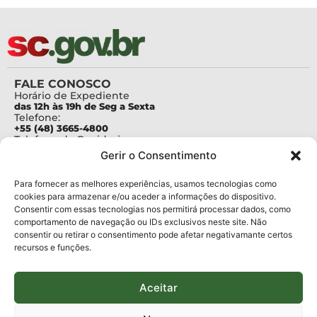
FALE CONOSCO
Horário de Expediente
das 12h às 19h de Seg a Sexta
Telefone:
+55 (48) 3665-4800
Telefone da Ouvidoria
0800-6448500
Gerir o Consentimento
E-mails:
protocolo@fapesc.sc.gov.br
Para assuntos relacionados à Pesquisa
Para fornecer as melhores experiências, usamos tecnologias como
pesquisa@fapesc.sc.gov.br
cookies para armazenar e/ou aceder a informações do dispositivo.
Para assuntos relacionados à Inovação
Consentir com essas tecnologias nos permitirá processar dados, como
inovacao@fapesc.sc.gov.br
comportamento de navegação ou IDs exclusivos neste site. Não
Para assuntos relacionados à Bolsas
consentir ou retirar o consentimento pode afetar negativamante certos
bolsas@fapesc.sc.gov.br
recursos e funções.
Para assuntos relacionados à Prestação de Contas
prestacaodecontas@fapesc.sc.gov.br
Para assuntos relacionados à Plataforma
plataforma@fapesc.sc.gov.br
Aceitar
Encarregado de dados
Jair Artur da Silva dpo@fapesc.sc.gov.br 3665-4831