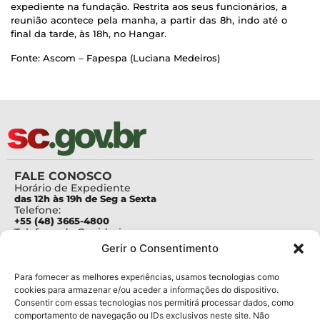
expediente na fundação. Restrita aos seus funcionários, a
reunião acontece pela manha, a partir das 8h, indo até o
final da tarde, às 18h, no Hangar.
Fonte: Ascom – Fapespa (Luciana Medeiros)
FALE CONOSCO
Horário de Expediente
das 12h às 19h de Seg a Sexta
Telefone:
+55 (48) 3665-4800
Telefone da Ouvidoria
0800-6448500
Gerir o Consentimento
E-mails:
protocolo@fapesc.sc.gov.br
Para assuntos relacionados à Pesquisa
Para fornecer as melhores experiências, usamos tecnologias como
pesquisa@fapesc.sc.gov.br
cookies para armazenar e/ou aceder a informações do dispositivo.
Para assuntos relacionados à Inovação
Consentir com essas tecnologias nos permitirá processar dados, como
inovacao@fapesc.sc.gov.br
comportamento de navegação ou IDs exclusivos neste site. Não