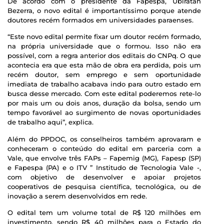
De acordo com o presidente da Fapespa, Ubiratan
Bezerra, o novo edital é importantíssimo porque atende
doutores recém formados em universidades paraenses.
“Este novo edital permite fixar um doutor recém formado,
na própria universidade que o formou. Isso não era
possível, com a regra anterior dos editais do CNPq. O que
acontecia era que esta mão de obra era perdida, pois um
recém doutor, sem emprego e sem oportunidade
imediata de trabalho acabava indo para outro estado em
busca desse mercado. Com este edital poderemos rete-lo
por mais um ou dois anos, duração da bolsa, sendo um
tempo favorável ao surgimento de novas oportunidades
de trabalho aqui”, explica.
Além do PPDOC, os conselheiros também aprovaram e
conheceram o conteúdo do edital em parceria com a
Vale, que envolve três FAPs – Fapemig (MG), Fapesp (SP)
e Fapespa (PA) e o ITV ” Institudo de Tecnologia Vale -,
com objetivo de desenvolver e apoiar projetos
cooperativos de pesquisa científica, tecnológica, ou de
inovação a serem desenvolvidos em rede.
O edital tem um volume total de R$ 120 milhões em
investimento, sendo R$ 40 milhões para o Estado do