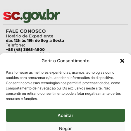
FALE CONOSCO
Horário de Expediente
das 12h às 19h de Seg a Sexta
Telefone:
+55 (48) 3665-4800
Telefone da Ouvidoria
0800-6448500
Gerir o Consentimento
E-mails:
protocolo@fapesc.sc.gov.br
Para assuntos relacionados à Pesquisa
Para fornecer as melhores experiências, usamos tecnologias como
pesquisa@fapesc.sc.gov.br
cookies para armazenar e/ou aceder a informações do dispositivo.
Para assuntos relacionados à Inovação
Consentir com essas tecnologias nos permitirá processar dados, como
inovacao@fapesc.sc.gov.br
comportamento de navegação ou IDs exclusivos neste site. Não
Para assuntos relacionados à Bolsas
consentir ou retirar o consentimento pode afetar negativamante certos
bolsas@fapesc.sc.gov.br
recursos e funções.
Para assuntos relacionados à Prestação de Contas
prestacaodecontas@fapesc.sc.gov.br
Para assuntos relacionados à Plataforma
plataforma@fapesc.sc.gov.br
Aceitar
Encarregado de dados
Jair Artur da Silva dpo@fapesc.sc.gov.br 3665-4831
Negar