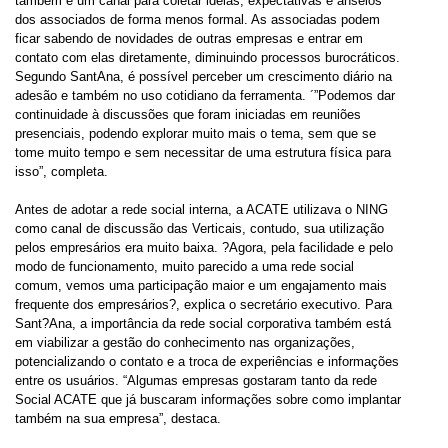
também é um canal para coletar ideias, expectativas e anseios
dos associados de forma menos formal. As associadas podem
ficar sabendo de novidades de outras empresas e entrar em
contato com elas diretamente, diminuindo processos burocráticos.
Segundo SantAna, é possível perceber um crescimento diário na
adesão e também no uso cotidiano da ferramenta. ´”Podemos dar
continuidade à discussões que foram iniciadas em reuniões
presenciais, podendo explorar muito mais o tema, sem que se
tome muito tempo e sem necessitar de uma estrutura física para
isso”, completa.
Antes de adotar a rede social interna, a ACATE utilizava o NING
como canal de discussão das Verticais, contudo, sua utilização
pelos empresários era muito baixa. ?Agora, pela facilidade e pelo
modo de funcionamento, muito parecido a uma rede social
comum, vemos uma participação maior e um engajamento mais
frequente dos empresários?, explica o secretário executivo. Para
Sant?Ana, a importância da rede social corporativa também está
em viabilizar a gestão do conhecimento nas organizações,
potencializando o contato e a troca de experiências e informações
entre os usuários. “Algumas empresas gostaram tanto da rede
Social ACATE que já buscaram informações sobre como implantar
também na sua empresa”, destaca.