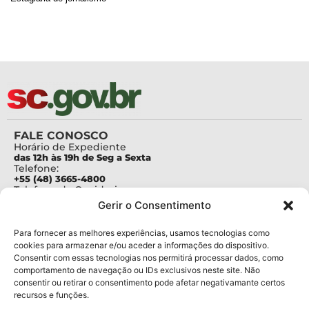
FALE CONOSCO
Horário de Expediente
das 12h às 19h de Seg a Sexta
Telefone:
+55 (48) 3665-4800
Telefone da Ouvidoria
0800-6448500
Gerir o Consentimento
E-mails:
protocolo@fapesc.sc.gov.br
Para assuntos relacionados à Pesquisa
Para fornecer as melhores experiências, usamos tecnologias como
pesquisa@fapesc.sc.gov.br
cookies para armazenar e/ou aceder a informações do dispositivo.
Para assuntos relacionados à Inovação
Consentir com essas tecnologias nos permitirá processar dados, como
inovacao@fapesc.sc.gov.br
comportamento de navegação ou IDs exclusivos neste site. Não
Para assuntos relacionados à Bolsas
consentir ou retirar o consentimento pode afetar negativamante certos
bolsas@fapesc.sc.gov.br
recursos e funções.
Para assuntos relacionados à Prestação de Contas
prestacaodecontas@fapesc.sc.gov.br