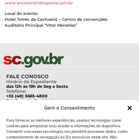
www.encontrohidroponia.com.br
Local do evento:
Hotel Torres da Cachoeira – Centro de convenções
Auditório Principal “Vitor Meirelles”
FALE CONOSCO
Horário de Expediente
das 12h às 19h de Seg a Sexta
Telefone:
+55 (48) 3665-4800
Telefone da Ouvidoria
0800-6448500
Gerir o Consentimento
E-mails:
protocolo@fapesc.sc.gov.br
Para assuntos relacionados à Pesquisa
Para fornecer as melhores experiências, usamos tecnologias como
pesquisa@fapesc.sc.gov.br
cookies para armazenar e/ou aceder a informações do dispositivo.
Para assuntos relacionados à Inovação
Consentir com essas tecnologias nos permitirá processar dados, como
inovacao@fapesc.sc.gov.br
comportamento de navegação ou IDs exclusivos neste site. Não