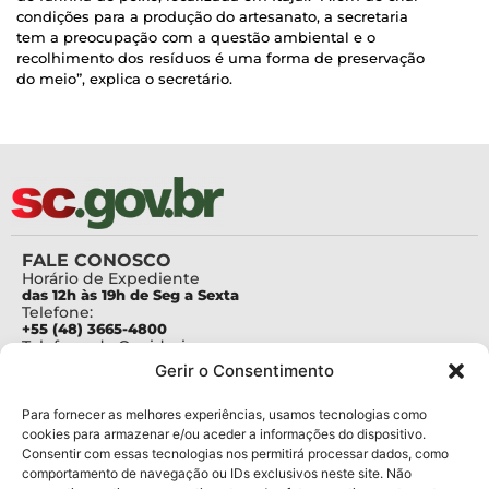
condições para a produção do artesanato, a secretaria
tem a preocupação com a questão ambiental e o
recolhimento dos resíduos é uma forma de preservação
do meio”, explica o secretário.
FALE CONOSCO
Horário de Expediente
das 12h às 19h de Seg a Sexta
Telefone:
+55 (48) 3665-4800
Telefone da Ouvidoria
0800-6448500
Gerir o Consentimento
E-mails:
protocolo@fapesc.sc.gov.br
Para assuntos relacionados à Pesquisa
Para fornecer as melhores experiências, usamos tecnologias como
pesquisa@fapesc.sc.gov.br
cookies para armazenar e/ou aceder a informações do dispositivo.
Para assuntos relacionados à Inovação
Consentir com essas tecnologias nos permitirá processar dados, como
inovacao@fapesc.sc.gov.br
comportamento de navegação ou IDs exclusivos neste site. Não
Para assuntos relacionados à Bolsas