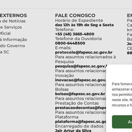
 EXTERNOS
FALE CONOSCO
E
Horário de Expediente
Pa
 de Notícias
das 12h às 19h de Seg a Sexta
Ca
de Serviços
Telefone:
km
ficial
+55 (48) 3665-4800
Fa
Telefone da Ouvidoria
Ba
à Informação
0800-6448500
Jo
 do Governo
E-mails:
C
a SC
protocolo@fapesc.sc.gov.br
88
Para assuntos relacionados à
Pesquisa
pesquisa@fapesc.sc.gov.br
Para assuntos relacionados à
Inovação
inovacao@fapesc.sc.gov.br
Para fornec
Para assuntos relacionados à
Bolsas
armazenar e
bolsas@fapesc.sc.gov.br
nos permiti
Para assuntos relacionados à
neste site. 
Prestação de Contas
recursos e 
prestacaodecontas@fapesc.sc.gov.br
Para assuntos relacionados à
Plataforma
A
plataforma@fapesc.sc.gov.br
Encarregado de dados
Jair Artur da Silva