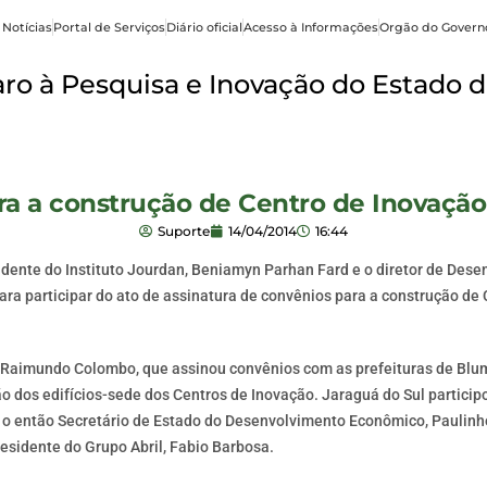
 Notícias
Portal de Serviços
Diário oficial
Acesso à Informações
Orgão do Govern
o à Pesquisa e Inovação do Estado d
ra a construção de Centro de Inovação
Suporte
14/04/2014
16:44
sidente do Instituto Jourdan, Beniamyn Parhan Fard e o diretor de Dese
para participar do ato de assinatura de convênios para a construção d
Raimundo Colombo, que assinou convênios com as prefeituras de Blume
 dos edifícios-sede dos Centros de Inovação. Jaraguá do Sul participo
do o então Secretário de Estado do Desenvolvimento Econômico, Paulin
residente do Grupo Abril, Fabio Barbosa.