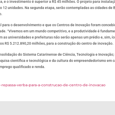
, e o investimento é superior a R$ 45 milhões. O projeto para instala
ão 12 unidades. Na segunda etapa, serão contempladas as cidades de Br
o.
al para o desenvolvimento e que os Centros de Inovação foram conceb
ilidade. “Vivemos em um mundo competitivo, e a produtividade é fundam
 as universidades e prefeituras não serão apenas um prédio e, sim, í
dos R$ 5.212.890,20 milhões, para a construção do centro de inovação.
onsolidação do Sistema Catarinense de Ciência, Tecnologia e Inovação
pesquisa científica e tecnológica e da cultura do empreendedorismo em 
mprego qualificado e renda.
r-repassa-verba-para-a-construcao-de-centro-de-inovacao