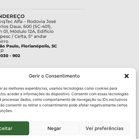
NDEREÇO
rqTec Alfa – Rodovia José
rlos Daux, 600 (SC-401),
 01, Módulo 12A, Edifício
pesc / Celta, 5° andar
irro
ão Paulo, Florianópolis, SC
EP
030 - 902
Gerir o Consentimento
er as melhores experiências, usamos tecnologias como cookies para
/ou aceder a informações do dispositivo. Consentir com essas tecnologias
rá processar dados, como comportamento de navegação ou IDs exclusivos
Não consentir ou retirar o consentimento pode afetar negativamante certos
funções.
ceitar
Negar
Ver preferências