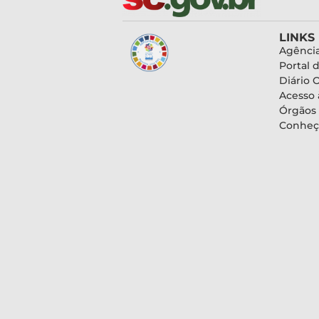
LINKS
Agência
Portal 
Diário O
Acesso 
Órgãos
Conheç