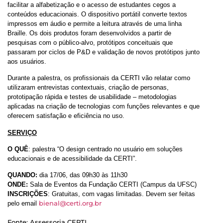
facilitar a alfabetização e o acesso de estudantes cegos a
conteúdos educacionais. O dispositivo portátil converte textos
impressos em áudio e permite a leitura através de uma linha
Braille. Os dois produtos foram desenvolvidos a partir de
pesquisas com o público-alvo, protótipos conceituais que
passaram por ciclos de P&D e validação de novos protótipos junto
aos usuários.
Durante a palestra, os profissionais da CERTI vão relatar como
utilizaram entrevistas contextuais, criação de personas,
prototipação rápida e testes de usabilidade – metodologias
aplicadas na criação de tecnologias com funções relevantes e que
oferecem satisfação e eficiência no uso.
SERVIÇO
O QUÊ
: palestra “O design centrado no usuário em soluções
educacionais e de acessibilidade da CERTI”.
QUANDO:
dia 17/06, das 09h30 às 11h30
ONDE:
Sala de Eventos da Fundação CERTI (Campus da UFSC)
INSCRIÇÕES
: Gratuitas, com vagas limitadas. Devem ser feitas
bienal@certi.org.br
pelo email
Fonte: Assessoria CERTI