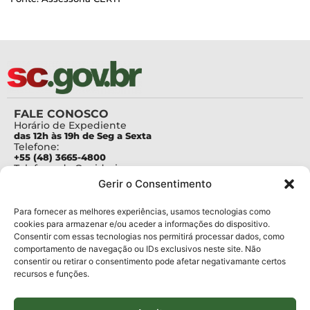
FALE CONOSCO
Horário de Expediente
das 12h às 19h de Seg a Sexta
Telefone:
+55 (48) 3665-4800
Telefone da Ouvidoria
0800-6448500
Gerir o Consentimento
E-mails:
protocolo@fapesc.sc.gov.br
Para assuntos relacionados à Pesquisa
Para fornecer as melhores experiências, usamos tecnologias como
pesquisa@fapesc.sc.gov.br
cookies para armazenar e/ou aceder a informações do dispositivo.
Para assuntos relacionados à Inovação
Consentir com essas tecnologias nos permitirá processar dados, como
inovacao@fapesc.sc.gov.br
comportamento de navegação ou IDs exclusivos neste site. Não
Para assuntos relacionados à Bolsas
consentir ou retirar o consentimento pode afetar negativamante certos
bolsas@fapesc.sc.gov.br
recursos e funções.
Para assuntos relacionados à Prestação de Contas
prestacaodecontas@fapesc.sc.gov.br
Para assuntos relacionados à Plataforma
plataforma@fapesc.sc.gov.br