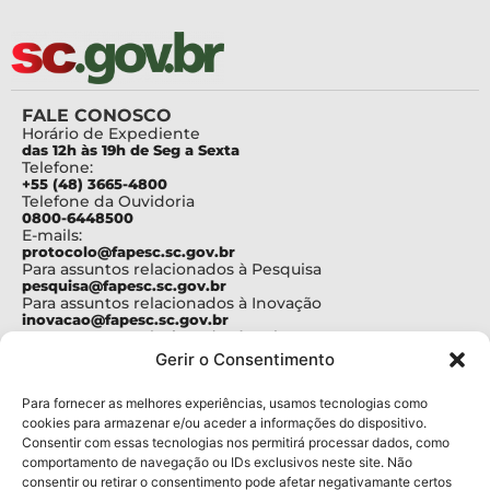
FALE CONOSCO
Horário de Expediente
das 12h às 19h de Seg a Sexta
Telefone:
+55 (48) 3665-4800
Telefone da Ouvidoria
0800-6448500
E-mails:
protocolo@fapesc.sc.gov.br
Para assuntos relacionados à Pesquisa
pesquisa@fapesc.sc.gov.br
Para assuntos relacionados à Inovação
inovacao@fapesc.sc.gov.br
Para assuntos relacionados à Bolsas
bolsas@fapesc.sc.gov.br
Gerir o Consentimento
Para assuntos relacionados à Prestação de Contas
prestacaodecontas@fapesc.sc.gov.br
Para assuntos relacionados à Plataforma
Para fornecer as melhores experiências, usamos tecnologias como
plataforma@fapesc.sc.gov.br
cookies para armazenar e/ou aceder a informações do dispositivo.
Encarregado de dados
Consentir com essas tecnologias nos permitirá processar dados, como
Jair Artur da Silva dpo@fapesc.sc.gov.br 3665-4831
comportamento de navegação ou IDs exclusivos neste site. Não
consentir ou retirar o consentimento pode afetar negativamante certos