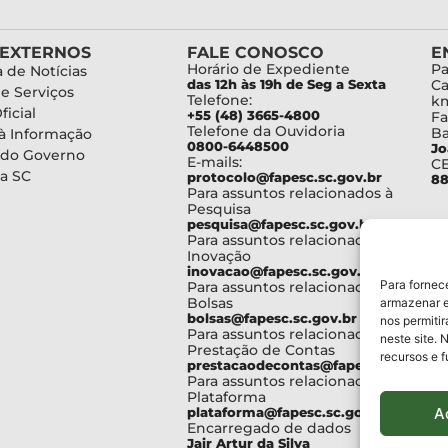
 EXTERNOS
FALE CONOSCO
E
Horário de Expediente
Pa
 de Notícias
das 12h às 19h de Seg a Sexta
Ca
de Serviços
Telefone:
km
ficial
+55 (48) 3665-4800
Fa
Telefone da Ouvidoria
Ba
à Informação
0800-6448500
Jo
 do Governo
E-mails:
C
a SC
protocolo@fapesc.sc.gov.br
88
Para assuntos relacionados à
Pesquisa
pesquisa@fapesc.sc.gov.br
Para assuntos relacionados à
Inovação
inovacao@fapesc.sc.gov.br
Para fornec
Para assuntos relacionados à
Bolsas
armazenar e
bolsas@fapesc.sc.gov.br
nos permiti
Para assuntos relacionados à
neste site. 
Prestação de Contas
recursos e 
prestacaodecontas@fapesc.sc.gov.br
Para assuntos relacionados à
Plataforma
A
plataforma@fapesc.sc.gov.br
Encarregado de dados
Jair Artur da Silva