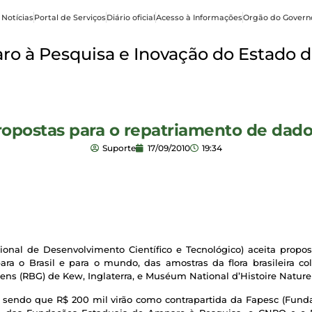
 Notícias
Portal de Serviços
Diário oficial
Acesso à Informações
Orgão do Govern
o à Pesquisa e Inovação do Estado d
ropostas para o repatriamento de dados 
Suporte
17/09/2010
19:34
ional de Desenvolvimento Científico e Tecnológico) aceita propo
ara o Brasil e para o mundo, das amostras da flora brasileira co
ens (RBG) de Kew, Inglaterra, e Muséum National d’Histoire Naturel
, sendo que R$ 200 mil virão como contrapartida da Fapesc (Funda