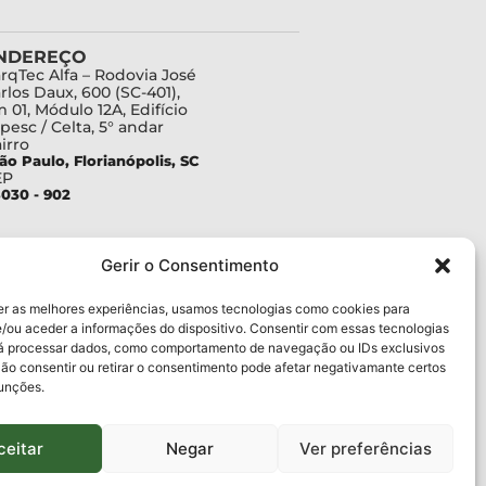
NDEREÇO
rqTec Alfa – Rodovia José
rlos Daux, 600 (SC-401),
 01, Módulo 12A, Edifício
pesc / Celta, 5° andar
irro
ão Paulo, Florianópolis, SC
EP
030 - 902
Gerir o Consentimento
er as melhores experiências, usamos tecnologias como cookies para
/ou aceder a informações do dispositivo. Consentir com essas tecnologias
rá processar dados, como comportamento de navegação ou IDs exclusivos
Não consentir ou retirar o consentimento pode afetar negativamante certos
funções.
ceitar
Negar
Ver preferências