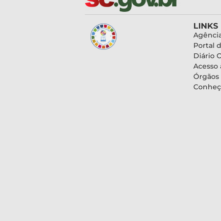
LINKS
Agência
Portal 
Diário O
Acesso 
Órgãos
Conheç