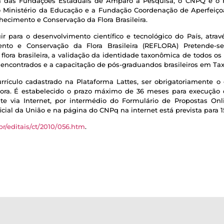
ém das Fundações Estaduais de Amparo à Pesquisa, o CNPQ e o
 o Ministério da Educação e a Fundação Coordenação de Aperfeiç
hecimento e Conservação da Flora Brasileira.
ir para o desenvolvimento científico e tecnológico do País, atrav
ento e Conservação da Flora Brasileira (REFLORA) Pretende-s
flora brasileira, a validação da identidade taxonômica de todos o
encontrados e a capacitação de pós-graduandos brasileiros em Tax
rrículo cadastrado na Plataforma Lattes, ser obrigatoriamente o 
cutora. É estabelecido o prazo máximo de 36 meses para execução
 via Internet, por intermédio do Formulário de Propostas Onli
icial da União e na página do CNPq na internet está prevista para 
r/editais/ct/2010/056.htm
.