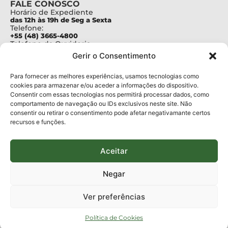
FALE CONOSCO
Horário de Expediente
das 12h às 19h de Seg a Sexta
Telefone:
+55 (48) 3665-4800
Telefone da Ouvidoria
0800-6448500
Gerir o Consentimento
E-mails:
protocolo@fapesc.sc.gov.br
Para assuntos relacionados à Pesquisa
Para fornecer as melhores experiências, usamos tecnologias como
pesquisa@fapesc.sc.gov.br
cookies para armazenar e/ou aceder a informações do dispositivo.
Para assuntos relacionados à Inovação
Consentir com essas tecnologias nos permitirá processar dados, como
inovacao@fapesc.sc.gov.br
comportamento de navegação ou IDs exclusivos neste site. Não
Para assuntos relacionados à Bolsas
consentir ou retirar o consentimento pode afetar negativamante certos
bolsas@fapesc.sc.gov.br
recursos e funções.
Para assuntos relacionados à Prestação de Contas
prestacaodecontas@fapesc.sc.gov.br
Para assuntos relacionados à Plataforma
plataforma@fapesc.sc.gov.br
Aceitar
Encarregado de dados
Jair Artur da Silva dpo@fapesc.sc.gov.br 3665-4831
Negar
ENDEREÇO
ParqTec Alfa – Rodovia José Carlos Daux, 600 (SC-401),
Ver preferências
km 01, Módulo 12A, Edifício Fapesc / Celta, 5° andar
Bairro
João Paulo, Florianópolis, SC
Política de Cookies
CEP