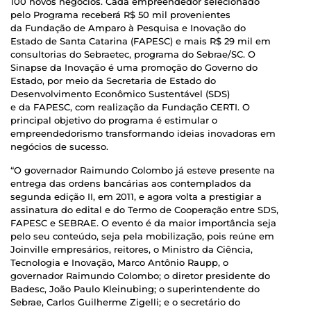
100 novos negócios. Cada empreendedor selecionado
pelo Programa receberá R$ 50 mil provenientes
da Fundação de Amparo à Pesquisa e Inovação do
Estado de Santa Catarina (FAPESC) e mais R$ 29 mil em
consultorias do Sebraetec, programa do Sebrae/SC. O
Sinapse da Inovação é uma promoção do Governo do
Estado, por meio da Secretaria de Estado do
Desenvolvimento Econômico Sustentável (SDS)
e da FAPESC, com realização da Fundação CERTI. O
principal objetivo do programa é estimular o
empreendedorismo transformando ideias inovadoras em
negócios de sucesso.
“O governador Raimundo Colombo já esteve presente na
entrega das ordens bancárias aos contemplados da
segunda edição II, em 2011, e agora volta a prestigiar a
assinatura do edital e do Termo de Cooperação entre SDS,
FAPESC e SEBRAE. O evento é da maior importância seja
pelo seu conteúdo, seja pela mobilização, pois reúne em
Joinville empresários, reitores, o Ministro da Ciência,
Tecnologia e Inovação, Marco Antônio Raupp, o
governador Raimundo Colombo; o diretor presidente do
Badesc, João Paulo Kleinubing; o superintendente do
Sebrae, Carlos Guilherme Zigelli; e o secretário do