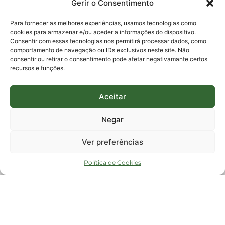
Gerir o Consentimento
E-mails:
protocolo@fapesc.sc.gov.br
Para assuntos relacionados à Pesquisa
Para fornecer as melhores experiências, usamos tecnologias como
pesquisa@fapesc.sc.gov.br
cookies para armazenar e/ou aceder a informações do dispositivo.
Para assuntos relacionados à Inovação
Consentir com essas tecnologias nos permitirá processar dados, como
inovacao@fapesc.sc.gov.br
comportamento de navegação ou IDs exclusivos neste site. Não
Para assuntos relacionados à Bolsas
consentir ou retirar o consentimento pode afetar negativamante certos
bolsas@fapesc.sc.gov.br
recursos e funções.
Para assuntos relacionados à Prestação de Contas
prestacaodecontas@fapesc.sc.gov.br
Para assuntos relacionados à Plataforma
plataforma@fapesc.sc.gov.br
Aceitar
Encarregado de dados
Jair Artur da Silva dpo@fapesc.sc.gov.br 3665-4831
Negar
ENDEREÇO
ParqTec Alfa – Rodovia José Carlos Daux, 600 (SC-401),
Ver preferências
km 01, Módulo 12A, Edifício Fapesc / Celta, 5° andar
Bairro
João Paulo, Florianópolis, SC
Política de Cookies
CEP
88030 - 902
Política de privacidade
Copyright © 2023 Todos os Direitos Reservados SC - Governo de Santa