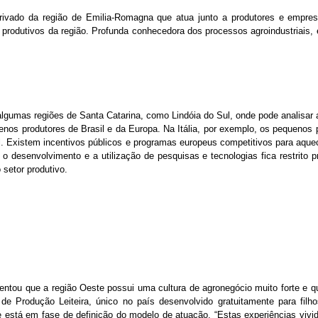
rivado da região de Emilia-Romagna que atua junto a produtores e empres
as produtivos da região. Profunda conhecedora dos processos agroindustriai
algumas regiões de Santa Catarina, como Lindóia do Sul, onde pode analisar a
quenos produtores de Brasil e da Europa. Na Itália, por exemplo, os pequeno
. Existem incentivos públicos e programas europeus competitivos para aquec
o desenvolvimento e a utilização de pesquisas e tecnologias fica restrito p
 setor produtivo.
mentou que a região Oeste possui uma cultura de agronegócio muito forte e q
de Produção Leiteira, único no país desenvolvido gratuitamente para filhos
 está em fase de definição do modelo de atuação. “Estas experiências vivid