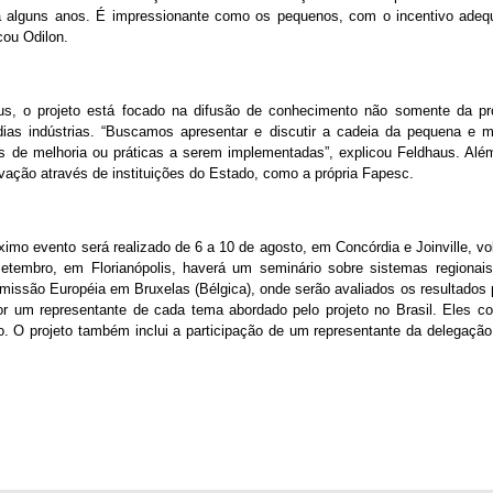
á alguns anos. É impressionante como os pequenos, com o incentivo adeq
cou Odilon.
s, o projeto está focado na difusão de conhecimento não somente da pr
ias indústrias. “Buscamos apresentar e discutir a cadeia da pequena e mé
es de melhoria ou práticas a serem implementadas”, explicou Feldhaus. Alé
vação através de instituições do Estado, como a própria Fapesc.
imo evento será realizado de 6 a 10 de agosto, em Concórdia e Joinville, vo
tembro, em Florianópolis, haverá um seminário sobre sistemas regionais
missão Européia em Bruxelas (Bélgica), onde serão avaliados os resultados p
 um representante de cada tema abordado pelo projeto no Brasil. Eles c
. O projeto também inclui a participação de um representante da delegaçã