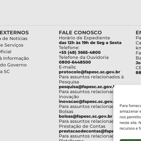
 EXTERNOS
FALE CONOSCO
E
Horário de Expediente
Pa
 de Notícias
das 12h às 19h de Seg a Sexta
Ca
de Serviços
Telefone:
km
ficial
+55 (48) 3665-4800
Fa
Telefone da Ouvidoria
Ba
à Informação
0800-6448500
Jo
 do Governo
E-mails:
C
a SC
protocolo@fapesc.sc.gov.br
88
Para assuntos relacionados à
Pesquisa
pesquisa@fapesc.sc.gov.br
Para assuntos relacionados à
Inovação
inovacao@fapesc.sc.gov.br
Para fornec
Para assuntos relacionados à
Bolsas
armazenar e
bolsas@fapesc.sc.gov.br
nos permiti
Para assuntos relacionados à
neste site. 
Prestação de Contas
recursos e 
prestacaodecontas@fapesc.sc.gov.br
Para assuntos relacionados à
Plataforma