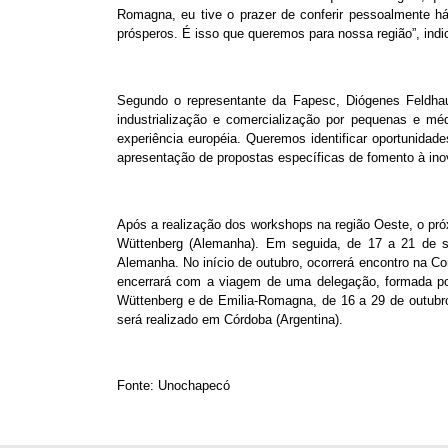
Romagna, eu tive o prazer de conferir pessoalmente h
prósperos. É isso que queremos para nossa região”, indi
Segundo o representante da Fapesc, Diógenes Feldhau
industrialização e comercialização por pequenas e méd
experiência européia. Queremos identificar oportunidad
apresentação de propostas específicas de fomento à ino
Após a realização dos workshops na região Oeste, o próx
Wüttenberg (Alemanha). Em seguida, de 17 a 21 de se
Alemanha. No início de outubro, ocorrerá encontro na Co
encerrará com a viagem de uma delegação, formada por
Wüttenberg e de Emilia-Romagna, de 16 a 29 de outubro
será realizado em Córdoba (Argentina).
Fonte: Unochapecó