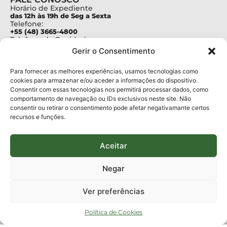
Horário de Expediente
das 12h às 19h de Seg a Sexta
Telefone:
+55 (48) 3665-4800
Telefone da Ouvidoria
0800-6448500
Gerir o Consentimento
E-mails:
protocolo@fapesc.sc.gov.br
Para assuntos relacionados à Pesquisa
Para fornecer as melhores experiências, usamos tecnologias como
pesquisa@fapesc.sc.gov.br
cookies para armazenar e/ou aceder a informações do dispositivo.
Para assuntos relacionados à Inovação
Consentir com essas tecnologias nos permitirá processar dados, como
inovacao@fapesc.sc.gov.br
comportamento de navegação ou IDs exclusivos neste site. Não
Para assuntos relacionados à Bolsas
consentir ou retirar o consentimento pode afetar negativamante certos
bolsas@fapesc.sc.gov.br
recursos e funções.
Para assuntos relacionados à Prestação de Contas
prestacaodecontas@fapesc.sc.gov.br
Para assuntos relacionados à Plataforma
plataforma@fapesc.sc.gov.br
Aceitar
Encarregado de dados
Jair Artur da Silva dpo@fapesc.sc.gov.br 3665-4831
Negar
ENDEREÇO
ParqTec Alfa – Rodovia José Carlos Daux, 600 (SC-401),
Ver preferências
km 01, Módulo 12A, Edifício Fapesc / Celta, 5° andar
Bairro
João Paulo, Florianópolis, SC
Política de Cookies
CEP
88030 - 902