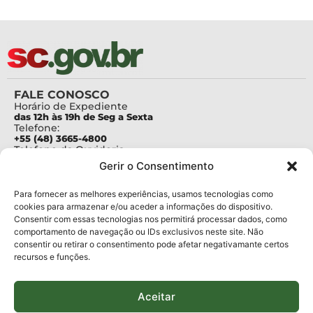
FALE CONOSCO
Horário de Expediente
das 12h às 19h de Seg a Sexta
Telefone:
+55 (48) 3665-4800
Telefone da Ouvidoria
0800-6448500
Gerir o Consentimento
E-mails:
protocolo@fapesc.sc.gov.br
Para assuntos relacionados à Pesquisa
Para fornecer as melhores experiências, usamos tecnologias como
pesquisa@fapesc.sc.gov.br
cookies para armazenar e/ou aceder a informações do dispositivo.
Para assuntos relacionados à Inovação
Consentir com essas tecnologias nos permitirá processar dados, como
inovacao@fapesc.sc.gov.br
comportamento de navegação ou IDs exclusivos neste site. Não
Para assuntos relacionados à Bolsas
consentir ou retirar o consentimento pode afetar negativamante certos
bolsas@fapesc.sc.gov.br
recursos e funções.
Para assuntos relacionados à Prestação de Contas
prestacaodecontas@fapesc.sc.gov.br
Para assuntos relacionados à Plataforma
plataforma@fapesc.sc.gov.br
Aceitar
Encarregado de dados
Jair Artur da Silva dpo@fapesc.sc.gov.br 3665-4831