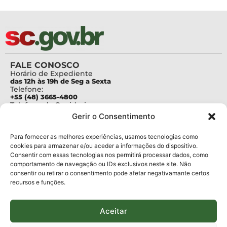
FALE CONOSCO
Horário de Expediente
das 12h às 19h de Seg a Sexta
Telefone:
+55 (48) 3665-4800
Telefone da Ouvidoria
0800-6448500
Gerir o Consentimento
E-mails:
protocolo@fapesc.sc.gov.br
Para assuntos relacionados à Pesquisa
Para fornecer as melhores experiências, usamos tecnologias como
pesquisa@fapesc.sc.gov.br
cookies para armazenar e/ou aceder a informações do dispositivo.
Para assuntos relacionados à Inovação
Consentir com essas tecnologias nos permitirá processar dados, como
inovacao@fapesc.sc.gov.br
comportamento de navegação ou IDs exclusivos neste site. Não
Para assuntos relacionados à Bolsas
consentir ou retirar o consentimento pode afetar negativamante certos
bolsas@fapesc.sc.gov.br
recursos e funções.
Para assuntos relacionados à Prestação de Contas
prestacaodecontas@fapesc.sc.gov.br
Para assuntos relacionados à Plataforma
plataforma@fapesc.sc.gov.br
Aceitar
Encarregado de dados
Jair Artur da Silva dpo@fapesc.sc.gov.br 3665-4831