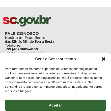
FALE CONOSCO
Horário de Expediente
das 12h às 19h de Seg a Sexta
Telefone:
+55 (48) 3665-4800
Telefone da Ouvidoria
0800-6448500
Gerir o Consentimento
E-mails:
protocolo@fapesc.sc.gov.br
Para assuntos relacionados à Pesquisa
Para fornecer as melhores experiências, usamos tecnologias como
pesquisa@fapesc.sc.gov.br
cookies para armazenar e/ou aceder a informações do dispositivo.
Para assuntos relacionados à Inovação
Consentir com essas tecnologias nos permitirá processar dados, como
inovacao@fapesc.sc.gov.br
comportamento de navegação ou IDs exclusivos neste site. Não
Para assuntos relacionados à Bolsas
consentir ou retirar o consentimento pode afetar negativamante certos
bolsas@fapesc.sc.gov.br
recursos e funções.
Para assuntos relacionados à Prestação de Contas
prestacaodecontas@fapesc.sc.gov.br
Para assuntos relacionados à Plataforma
plataforma@fapesc.sc.gov.br
Aceitar
Encarregado de dados
Jair Artur da Silva dpo@fapesc.sc.gov.br 3665-4831