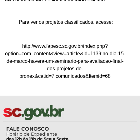
Para ver os projetos classificados, acesse:
http://www.fapesc.sc.gov.br/index.php?
option=com_content&view=article&id=1139:no-dia-15-
de-marco-havera-um-seminario-para-avaliacao-final-
dos-projetos-do-
pronex&catid=7:comunicados&Itemid=68
FALE CONOSCO
Horário de Expediente
das 12h às 19h de Seg a Sexta