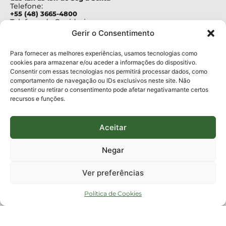
Telefone:
+55 (48) 3665-4800
Telefone da Ouvidoria
0800-6448500
Gerir o Consentimento
E-mails:
protocolo@fapesc.sc.gov.br
Para assuntos relacionados à Pesquisa
Para fornecer as melhores experiências, usamos tecnologias como
pesquisa@fapesc.sc.gov.br
cookies para armazenar e/ou aceder a informações do dispositivo.
Para assuntos relacionados à Inovação
Consentir com essas tecnologias nos permitirá processar dados, como
inovacao@fapesc.sc.gov.br
comportamento de navegação ou IDs exclusivos neste site. Não
Para assuntos relacionados à Bolsas
consentir ou retirar o consentimento pode afetar negativamante certos
bolsas@fapesc.sc.gov.br
recursos e funções.
Para assuntos relacionados à Prestação de Contas
prestacaodecontas@fapesc.sc.gov.br
Para assuntos relacionados à Plataforma
plataforma@fapesc.sc.gov.br
Aceitar
Encarregado de dados
Jair Artur da Silva dpo@fapesc.sc.gov.br 3665-4831
Negar
ENDEREÇO
ParqTec Alfa – Rodovia José Carlos Daux, 600 (SC-401),
Ver preferências
km 01, Módulo 12A, Edifício Fapesc / Celta, 5° andar
Bairro
João Paulo, Florianópolis, SC
Política de Cookies
CEP
88030 - 902
Política de privacidade