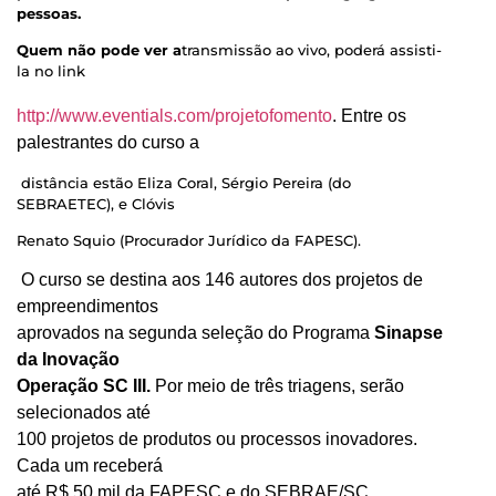
pessoas.
Quem não pode ver a
transmissão ao vivo, poderá assisti-
la no link
http://www.eventials.com/projetofomento
. Entre os
palestrantes do curso a
distância estão Eliza Coral, Sérgio Pereira (do
SEBRAETEC), e Clóvis
Renato Squio (Procurador Jurídico da FAPESC).
O curso se destina aos 146 autores dos projetos de 
empreendimentos 
aprovados na segunda seleção do Programa 
Sinapse 
da Inovação 
Operação SC III. 
Por meio de três triagens, serão 
selecionados até 
100 projetos de produtos ou processos inovadores. 
Cada um receberá 
até R$ 50 mil da FAPESC e do SEBRAE/SC.