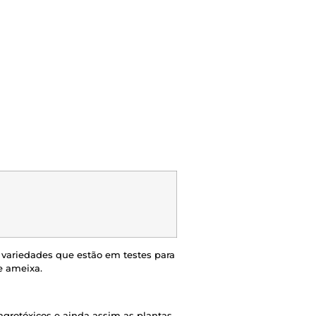
 variedades que estão em testes para
e ameixa.
grotóxicos e ainda assim as plantas