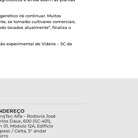
enético irá continuar. Muitos
, se tornarão cultivares comerciais.
 tocados atualmente”, finaliza o
ão experimental de Videira – SC da
NDEREÇO
rqTec Alfa – Rodovia José
rlos Daux, 600 (SC-401),
 01, Módulo 12A, Edifício
pesc / Celta, 5° andar
irro