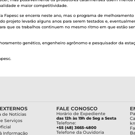
lidade e maior competitividade.
la Fapesc se encerra neste ano, mas o programa de melhoramento g
o projeto levarão alguns anos para serem testados e, eventualmente
ra que os trabalhos continuem no mesmo ritmo em que estão sendo
lhoramento genético, engenheiro agrônomo e pesquisador da estaç
apesc.
 EXTERNOS
FALE CONOSCO
E
Horário de Expediente
Pa
 de Notícias
das 12h às 19h de Seg a Sexta
Ca
de Serviços
Telefone:
km
ficial
+55 (48) 3665-4800
Fa
Telefone da Ouvidoria
Ba
à Informação