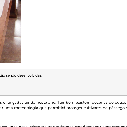
tão sendo desenvolvidas.
as e lançadas ainda neste ano. Também existem dezenas de outras
ver uma metodologia que permitirá proteger cultivares de pêssego 
ecer, mas possivelmente os produtores catarinenses usem menos a