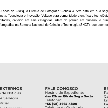
anos do CNPq, o Prêmio de Fotografia Ciência & Arte está em sua segun
ncia, Tecnologia e Inovação. Voltado para comunidade científica e tecnológ
itadas, dividido em seis categorias. Além do prêmio em dinheiro, o pr
tografias na Semana Nacional de Ciência e Tecnologia (SNCT), que acontec
 EXTERNOS
FALE CONOSCO
E
Horário de Expediente
Pa
 de Notícias
das 12h às 19h de Seg a Sexta
Ca
de Serviços
Telefone:
km
ficial
+55 (48) 3665-4800
Fa
Telefone da Ouvidoria