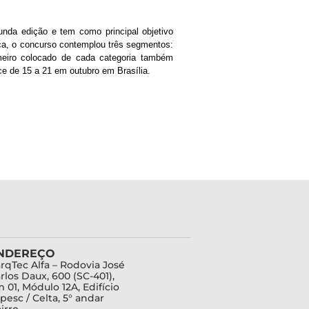
da edição e tem como principal objetivo
ica, o concurso contemplou três segmentos:
imeiro colocado de cada categoria também
e de 15 a 21 em outubro em Brasília.
NDEREÇO
rqTec Alfa – Rodovia José
rlos Daux, 600 (SC-401),
 01, Módulo 12A, Edifício
pesc / Celta, 5° andar