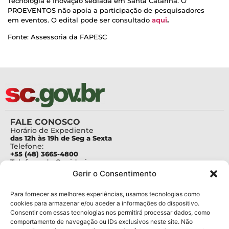
Tecnologia e Inovação sediada em Santa Catarina. O
PROEVENTOS não apoia a participação de pesquisadores
em eventos. O edital pode ser consultado
aqui
.
Fonte: Assessoria da FAPESC
FALE CONOSCO
Horário de Expediente
das 12h às 19h de Seg a Sexta
Telefone:
+55 (48) 3665-4800
Telefone da Ouvidoria
0800-6448500
Gerir o Consentimento
E-mails:
protocolo@fapesc.sc.gov.br
Para assuntos relacionados à Pesquisa
Para fornecer as melhores experiências, usamos tecnologias como
pesquisa@fapesc.sc.gov.br
cookies para armazenar e/ou aceder a informações do dispositivo.
Para assuntos relacionados à Inovação
Consentir com essas tecnologias nos permitirá processar dados, como
inovacao@fapesc.sc.gov.br
comportamento de navegação ou IDs exclusivos neste site. Não
Para assuntos relacionados à Bolsas