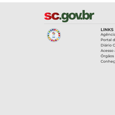
LINKS
Agência
Portal 
Diário O
Acesso 
Órgãos
Conheç