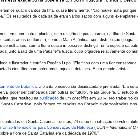
eram os quatro cantos da Ilha, quase literalmente. “Não houve mata por que
oa.” Os resultados de cada saída eram vários sacos com alguns exemplares 
 crescem sobre outras plantas, sem relação de parasitismo), na Ilha de Santa
 certas áreas de floresta, como a Mata Atlântica, com distribuição geográfic
emelhantes; sem a flor é quase impossível distinguir uma espécie da outra.”
çada junto à raiz de uma
Pabstiella fusca
, outra orquídea relativamente comu
logo e ilustrador científico Rogério Lupo. “Ele ficou com uma flor conservad
étodo científico para obter todos aqueles detalhes. É um grande artista.”
rtamento de Botânica
, a planta precisou ser desidratada e prensada. “Ela est
 vai poder ser comparada com outras no futuro”, relata Siqueira. O estudo d
arina, que resultou na
publicação
de um
checklist
em 2014. No trabalho de
Santa Catarina, pois foram coletadas no Estado e depositadas nos 
encontradas em Santa Catarina – destas, 24 estão em situação de vulnerabilid
da
União Internacional para Conservação da Natureza
(IUCN –
International Un
obre a flora de Santa Catarina era da década de 1970.”