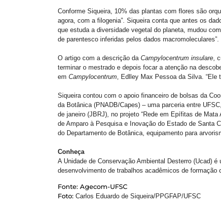
Conforme Siqueira, 10% das plantas com flores são orqu
agora, com a filogenia”. Siqueira conta que antes os da
que estuda a diversidade vegetal do planeta, mudou com
de parentesco inferidas pelos dados macromoleculares”.
O artigo com a descrição da
Campylocentrum insulare
, 
terminar o mestrado e depois focar a atenção na descob
em
Campylocentrum
, Edlley Max Pessoa da Silva. “Ele 
Siqueira contou com o apoio financeiro de bolsas da Co
da Botânica (PNADB/Capes) – uma parceria entre UFSC, 
de janeiro (JBRJ), no projeto “Rede em Epífitas de Mata
de Amparo à Pesquisa e Inovação do Estado de Santa Cat
do Departamento de Botânica, equipamento para arvorism
Conheça
A Unidade de Conservação Ambiental Desterro (Ucad) é um
desenvolvimento de trabalhos acadêmicos de formação ci
Fonte: Agecom-UFSC
Foto:
Carlos Eduardo de Siqueira/PPGFAP/UFSC