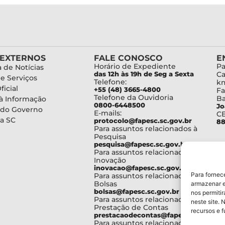
 EXTERNOS
FALE CONOSCO
E
Horário de Expediente
Pa
 de Notícias
das 12h às 19h de Seg a Sexta
Ca
de Serviços
Telefone:
km
ficial
+55 (48) 3665-4800
Fa
Telefone da Ouvidoria
Ba
à Informação
0800-6448500
Jo
 do Governo
E-mails:
C
a SC
protocolo@fapesc.sc.gov.br
88
Para assuntos relacionados à
Pesquisa
pesquisa@fapesc.sc.gov.br
Para assuntos relacionados à
Inovação
inovacao@fapesc.sc.gov.br
Para fornec
Para assuntos relacionados à
Bolsas
armazenar e
bolsas@fapesc.sc.gov.br
nos permiti
Para assuntos relacionados à
neste site. 
Prestação de Contas
recursos e 
prestacaodecontas@fapesc.sc.gov.br
Para assuntos relacionados à