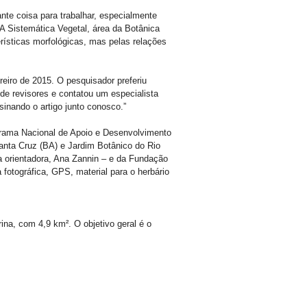
te coisa para trabalhar, especialmente
A Sistemática Vegetal, área da Botânica
rísticas morfológicas, mas pelas relações
eiro de 2015. O pesquisador preferiu
de revisores e contatou um especialista
inando o artigo junto conosco.”
grama Nacional de Apoio e Desenvolvimento
nta Cruz (BA) e Jardim Botânico do Rio
a orientadora, Ana Zannin – e da Fundação
otográfica, GPS, material para o herbário
na, com 4,9 km². O objetivo geral é o