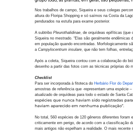
Nos trabalhos de campo, Siqueira e seus colegas percorr
altura do Floripa Shopping e só saímos na Costa da Lag
pendurados na estufa para exame posterior.
A subtribo
Pleurothalidinae
, de orquídeas epifíticas (que
Siqueira no mestrado. “Elas são geralmente endêmicas de
em população quando encontradas. Morfologicamente são s
a
Campylocentrum insulare
, que não tem folhas, entrela
Após a coleta, Siqueira contou com a colaboração do bió
desenho a partir das fotos com as técnicas próprias do m
Checklist
Para ser incorporada à fitoteca do
Herbário Flor do Depa
amostras de referência que -representam uma espécie – e
atualizado de orquídeas para todo o estado de Santa Cat
espécies que nunca haviam sido registradas para 
haviam aparecido em nenhuma publicação”.
No total, 560 espécies de 120 gêneros diferentes foram 
criticamente em perigo, de acordo com a classificação 
mais antigos não espelham a realidade. O mais recente s