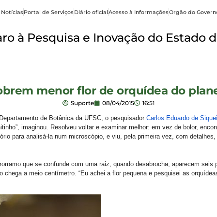
 Notícias
Portal de Serviços
Diário oficial
Acesso à Informações
Orgão do Govern
o à Pesquisa e Inovação do Estado d
brem menor flor de orquídea do plan
Suporte
08/04/2015
16:51
do Departamento de Botânica da UFSC, o pesquisador
Carlos Eduardo de Siquei
tinho”, imaginou. Resolveu voltar e examinar melhor: em vez de bolor, enco
ório para analisá-la num microscópio, e viu, pela primeira vez, com detalhe
icrorramo que se confunde com uma raiz; quando desabrocha, aparecem seis 
ão chega a meio centímetro. “Eu achei a flor pequena e pesquisei as orquí