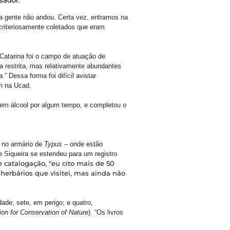
 a gente não andou. Certa vez, entramos na
criteriosamente coletados que eram
 Catarina foi o campo de atuação de
a restrita, mas relativamente abundantes
 Dessa forma foi difícil avistar
m na Ucad.
a em álcool por algum tempo, e completou o
á no armário de
Typus –
onde estão
e Siqueira se estendeu para um registro
 catalogação, “eu cito mais de 50
herbários que visitei, mas ainda não
ade; sete, em perigo; e quatro,
ion for Conservation of Nature
). “Os livros