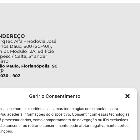
NDEREÇO
rqTec Alfa – Rodovia José
rlos Daux, 600 (SC-401),
 01, Módulo 12A, Edifício
pesc / Celta, 5° andar
irro
ão Paulo, Florianópolis, SC
EP
030 - 902
Gerir o Consentimento
er as melhores experiências, usamos tecnologias como cookies para
/ou aceder a informações do dispositivo. Consentir com essas tecnologias
rá processar dados, como comportamento de navegação ou IDs exclusivos
Não consentir ou retirar o consentimento pode afetar negativamante certos
funções.