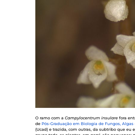
O ramo com a
Campylocentrum insulare
fora en
de
Pós-Graduação em Biologia de Fungos, Algas 
(Ucad) e trazida, com outras, da subtribo que eu e
grupo todo, as plantas, em geral, são pequenas; 