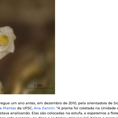
tregue um ano antes, em dezembro de 2010, pela orientadora de S
e Plantas
da UFSC,
Ana Zannin
. “A planta foi coletada na Unidad
stava analisando. Elas são colocadas na estufa, e esperamos a floraç
mas esta exagerou na dose e se tornou minúscula”, brinca o pesqui