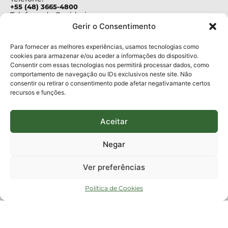
+55 (48) 3665-4800
Telefone da Ouvidoria
0800-6448500
Gerir o Consentimento
E-mails:
protocolo@fapesc.sc.gov.br
Para assuntos relacionados à Pesquisa
Para fornecer as melhores experiências, usamos tecnologias como
pesquisa@fapesc.sc.gov.br
cookies para armazenar e/ou aceder a informações do dispositivo.
Para assuntos relacionados à Inovação
Consentir com essas tecnologias nos permitirá processar dados, como
inovacao@fapesc.sc.gov.br
comportamento de navegação ou IDs exclusivos neste site. Não
Para assuntos relacionados à Bolsas
consentir ou retirar o consentimento pode afetar negativamante certos
bolsas@fapesc.sc.gov.br
recursos e funções.
Para assuntos relacionados à Prestação de Contas
prestacaodecontas@fapesc.sc.gov.br
Para assuntos relacionados à Plataforma
plataforma@fapesc.sc.gov.br
Aceitar
Encarregado de dados
Jair Artur da Silva dpo@fapesc.sc.gov.br 3665-4831
Negar
ENDEREÇO
ParqTec Alfa – Rodovia José Carlos Daux, 600 (SC-401),
Ver preferências
km 01, Módulo 12A, Edifício Fapesc / Celta, 5° andar
Bairro
João Paulo, Florianópolis, SC
Política de Cookies
CEP
88030 - 902
Política de privacidade