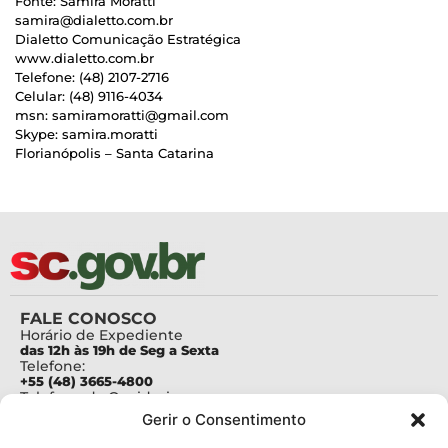
Fonte: Samira Moratti
samira@dialetto.com.br
Dialetto Comunicação Estratégica
www.dialetto.com.br
Telefone: (48) 2107-2716
Celular: (48) 9116-4034
msn: samiramoratti@gmail.com
Skype: samira.moratti
Florianópolis – Santa Catarina
FALE CONOSCO
Horário de Expediente
das 12h às 19h de Seg a Sexta
Telefone:
+55 (48) 3665-4800
Telefone da Ouvidoria
0800-6448500
Gerir o Consentimento
E-mails:
protocolo@fapesc.sc.gov.br