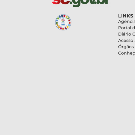
LINKS
Agência
Portal 
Diário O
Acesso 
Órgãos
Conheç