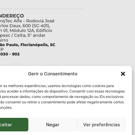
NDEREÇO
rqTec Alfa – Rodovia José
rlos Daux, 600 (SC-401),
 01, Módulo 12A, Edifício
pesc / Celta, 5° andar
irro
ão Paulo, Florianópolis, SC
EP
030 - 902
Gerir o Consentimento
er as melhores experiências, usamos tecnologias como cookies para
/ou aceder a informações do dispositivo. Consentir com essas tecnologias
rá processar dados, como comportamento de navegação ou IDs exclusivos
Não consentir ou retirar o consentimento pode afetar negativamante certos
funções.
ceitar
Negar
Ver preferências