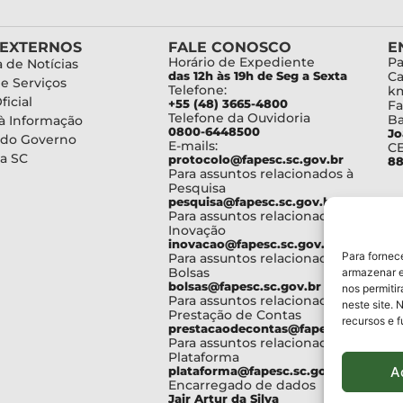
 EXTERNOS
FALE CONOSCO
E
Horário de Expediente
Pa
 de Notícias
das 12h às 19h de Seg a Sexta
Ca
de Serviços
Telefone:
km
ficial
+55 (48) 3665-4800
Fa
Telefone da Ouvidoria
Ba
à Informação
0800-6448500
Jo
 do Governo
E-mails:
C
a SC
protocolo@fapesc.sc.gov.br
88
Para assuntos relacionados à
Pesquisa
pesquisa@fapesc.sc.gov.br
Para assuntos relacionados à
Inovação
inovacao@fapesc.sc.gov.br
Para fornec
Para assuntos relacionados à
Bolsas
armazenar e
bolsas@fapesc.sc.gov.br
nos permiti
Para assuntos relacionados à
neste site. 
Prestação de Contas
recursos e 
prestacaodecontas@fapesc.sc.gov.br
Para assuntos relacionados à
Plataforma
A
plataforma@fapesc.sc.gov.br
Encarregado de dados
Jair Artur da Silva