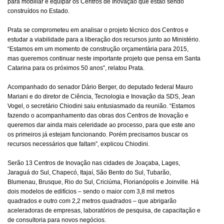
para mobiliar e equipar os Centros de Inovação que estão sendo
construídos no Estado.
Prata se comprometeu em analisar o projeto técnico dos Centros e
estudar a viabilidade para a liberação dos recursos junto ao Ministério.
“Estamos em um momento de construção orçamentária para 2015,
mas queremos continuar neste importante projeto que pensa em Santa
Catarina para os próximos 50 anos”, relatou Prata.
Acompanhado do senador Dário Berger, do deputado federal Mauro
Mariani e do diretor de Ciência, Tecnologia e Inovação da SDS, Jean
Vogel, o secretário Chiodini saiu entusiasmado da reunião. “Estamos
fazendo o acompanhamento das obras dos Centros de Inovação e
queremos dar ainda mais celeridade ao processo, para que este ano
os primeiros já estejam funcionando. Porém precisamos buscar os
recursos necessários que faltam”, explicou Chiodini.
Serão 13 Centros de Inovação nas cidades de Joaçaba, Lages,
Jaraguá do Sul, Chapecó, Itajaí, São Bento do Sul, Tubarão,
Blumenau, Brusque, Rio do Sul, Criciúma, Florianópolis e Joinville. Há
dois modelos de edifícios – sendo o maior com 3,8 mil metros
quadrados e outro com 2,2 metros quadrados – que abrigarão
aceleradoras de empresas, laboratórios de pesquisa, de capacitação e
de consultoria para novos negócios.