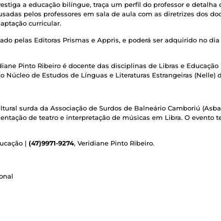
vestiga a educação bilíngue, traça um perfil do professor e detalha 
 usadas pelos professores em sala de aula com as diretrizes dos do
aptação curricular.
ado pelas Editoras Prismas e Appris, e poderá ser adquirido no dia
ne Pinto Ribeiro é docente das disciplinas de Libras e Educação I
 do Núcleo de Estudos de Línguas e Literaturas Estrangeiras (Nelle) 
ltural surda da Associação de Surdos de Balneário Camboriú (Asbac
entação de teatro e interpretação de músicas em Libra. O evento terá
ducação |
(47)9971-9274
, Veridiane Pinto Ribeiro.
onal