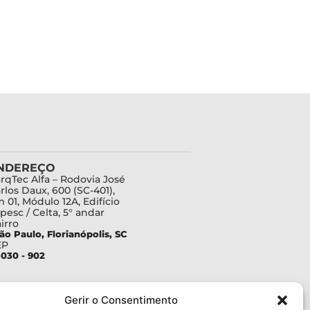
NDEREÇO
rqTec Alfa – Rodovia José
rlos Daux, 600 (SC-401),
 01, Módulo 12A, Edifício
pesc / Celta, 5° andar
irro
ão Paulo, Florianópolis, SC
EP
030 - 902
Gerir o Consentimento