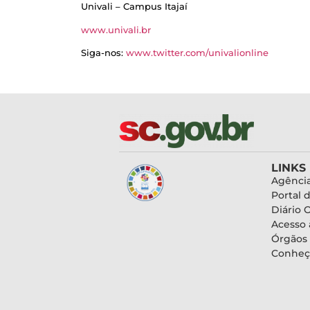
Univali – Campus Itajaí
www.univali.br
Siga-nos:
www.twitter.com/univalionline
LINKS
Agência
Portal 
Diário O
Acesso 
Órgãos
Conheç