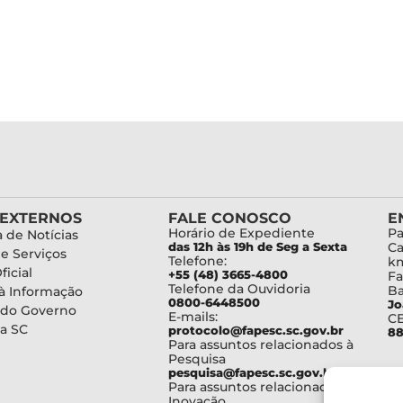
 EXTERNOS
FALE CONOSCO
E
Horário de Expediente
Pa
 de Notícias
das 12h às 19h de Seg a Sexta
Ca
de Serviços
Telefone:
km
ficial
+55 (48) 3665-4800
Fa
Telefone da Ouvidoria
Ba
à Informação
0800-6448500
Jo
 do Governo
E-mails:
C
a SC
protocolo@fapesc.sc.gov.br
88
Para assuntos relacionados à
Pesquisa
pesquisa@fapesc.sc.gov.br
Para assuntos relacionados à
Inovação