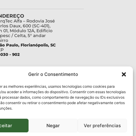
NDEREÇO
rqTec Alfa – Rodovia José
rlos Daux, 600 (SC-401),
 01, Módulo 12A, Edifício
pesc / Celta, 5° andar
irro
ão Paulo, Florianópolis, SC
EP
030 - 902
Gerir o Consentimento
er as melhores experiências, usamos tecnologias como cookies para
/ou aceder a informações do dispositivo. Consentir com essas tecnologias
rá processar dados, como comportamento de navegação ou IDs exclusivos
Não consentir ou retirar o consentimento pode afetar negativamante certos
funções.
ceitar
Negar
Ver preferências