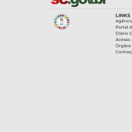
LINKS
Agência
Portal 
Diário O
Acesso 
Órgãos
Conheç