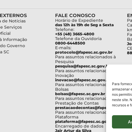
 EXTERNOS
FALE CONOSCO
E
Horário de Expediente
Pa
 de Notícias
das 12h às 19h de Seg a Sexta
Ca
de Serviços
Telefone:
km
ficial
+55 (48) 3665-4800
Fa
Telefone da Ouvidoria
Ba
à Informação
0800-6448500
Jo
 do Governo
E-mails:
C
a SC
protocolo@fapesc.sc.gov.br
88
Para assuntos relacionados à
Pesquisa
pesquisa@fapesc.sc.gov.br
Para assuntos relacionados à
Inovação
inovacao@fapesc.sc.gov.br
Para fornec
Para assuntos relacionados à
Bolsas
armazenar e
bolsas@fapesc.sc.gov.br
nos permiti
Para assuntos relacionados à
neste site. 
Prestação de Contas
recursos e 
prestacaodecontas@fapesc.sc.gov.br
Para assuntos relacionados à
Plataforma
A
plataforma@fapesc.sc.gov.br
Encarregado de dados
Jair Artur da Silva