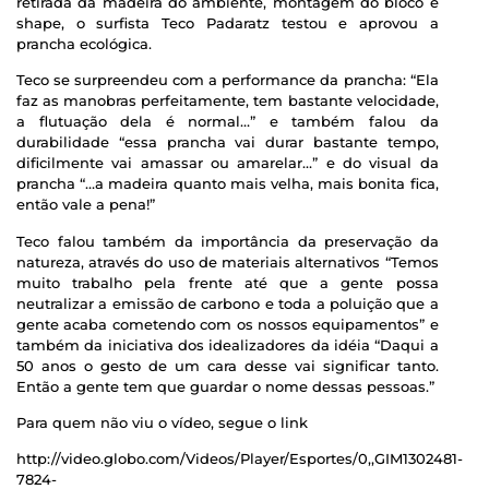
retirada da madeira do ambiente, montagem do bloco e
shape, o surfista Teco Padaratz testou e aprovou a
prancha ecológica.
Teco se surpreendeu com a performance da prancha: “Ela
faz as manobras perfeitamente, tem bastante velocidade,
a flutuação dela é normal…” e também falou da
durabilidade “essa prancha vai durar bastante tempo,
dificilmente vai amassar ou amarelar…” e do visual da
prancha “…a madeira quanto mais velha, mais bonita fica,
então vale a pena!”
Teco falou também da importância da preservação da
natureza, através do uso de materiais alternativos “Temos
muito trabalho pela frente até que a gente possa
neutralizar a emissão de carbono e toda a poluição que a
gente acaba cometendo com os nossos equipamentos” e
também da iniciativa dos idealizadores da idéia “Daqui a
50 anos o gesto de um cara desse vai significar tanto.
Então a gente tem que guardar o nome dessas pessoas.”
Para quem não viu o vídeo, segue o link
http://video.globo.com/Videos/Player/Esportes/0,,GIM1302481-
7824-