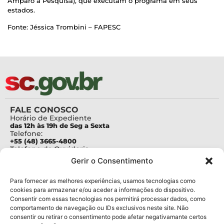
Amparo à Pesquisa), que executam o programa em seus
estados.
Fonte: Jéssica Trombini – FAPESC
FALE CONOSCO
Horário de Expediente
das 12h às 19h de Seg a Sexta
Telefone:
+55 (48) 3665-4800
Telefone da Ouvidoria
0800-6448500
Gerir o Consentimento
E-mails:
protocolo@fapesc.sc.gov.br
Para assuntos relacionados à Pesquisa
Para fornecer as melhores experiências, usamos tecnologias como
pesquisa@fapesc.sc.gov.br
cookies para armazenar e/ou aceder a informações do dispositivo.
Para assuntos relacionados à Inovação
Consentir com essas tecnologias nos permitirá processar dados, como
inovacao@fapesc.sc.gov.br
comportamento de navegação ou IDs exclusivos neste site. Não
Para assuntos relacionados à Bolsas
consentir ou retirar o consentimento pode afetar negativamante certos
bolsas@fapesc.sc.gov.br