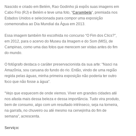
Nascido e criado em Belém, Rao Godinho já expôs suas imagens em
Cabo Frio (RJ) e Belém e teve uma foto, “
Carambela
“, premiada nos
Estados Unidos e selecionada para compor uma exposição
comemorativa ao Dia Mundial da Água em 2013.
Essa imagem também foi escolhida no concurso “O Fim dos Clics?”,
em 2012, para o acervo do Museu da Imagem e do Som (MIS), de
Campinas, como uma das fotos que merecem ser vistas antes do fim
do mundo.
O fotógrafo destaca o caráter preservacionista da sua arte: “Nasci na
Amazônia, sou caruana do fundo do rio. Então, vindo de uma região
regida pelas águas, minha primeira exposição não poderia ter outro
foco que não fosse a água”.
“Vejo que esquecem de onde viemos. Viver em grandes cidades até
nos afasta mais dessa beleza e dessa importância. Tudo vira produto,
bem de consumo, algo com um resultado intrínseco, seja na torneira,
na garrafa, no chuveiro ou até mesmo na cervejinha do fim de
semana”, acrescenta.
Serviço: