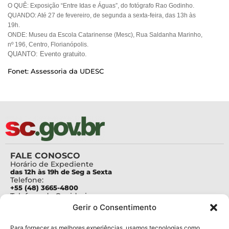
O QUÊ: Exposição “Entre Idas e Águas”, do fotógrafo Rao Godinho.
QUANDO: Até 27 de fevereiro, de segunda a sexta-feira, das 13h às
19h.
ONDE: Museu da Escola Catarinense (Mesc), Rua Saldanha Marinho,
nº 196, Centro, Florianópolis.
QUANTO: Evento gratuito.
Fonet: Assessoria da UDESC
FALE CONOSCO
Horário de Expediente
das 12h às 19h de Seg a Sexta
Telefone:
+55 (48) 3665-4800
Telefone da Ouvidoria
0800-6448500
Gerir o Consentimento
E-mails:
protocolo@fapesc.sc.gov.br
Para assuntos relacionados à Pesquisa
Para fornecer as melhores experiências, usamos tecnologias como