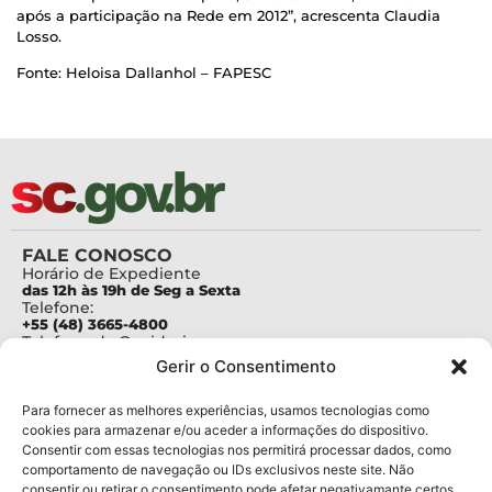
após a participação na Rede em 2012”, acrescenta Claudia
Losso.
Fonte: Heloisa Dallanhol – FAPESC
FALE CONOSCO
Horário de Expediente
das 12h às 19h de Seg a Sexta
Telefone:
+55 (48) 3665-4800
Telefone da Ouvidoria
0800-6448500
Gerir o Consentimento
E-mails:
protocolo@fapesc.sc.gov.br
Para assuntos relacionados à Pesquisa
Para fornecer as melhores experiências, usamos tecnologias como
pesquisa@fapesc.sc.gov.br
cookies para armazenar e/ou aceder a informações do dispositivo.
Para assuntos relacionados à Inovação
Consentir com essas tecnologias nos permitirá processar dados, como
inovacao@fapesc.sc.gov.br
comportamento de navegação ou IDs exclusivos neste site. Não
Para assuntos relacionados à Bolsas
consentir ou retirar o consentimento pode afetar negativamante certos