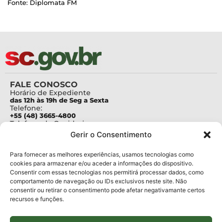
Fonte: Diplomata FM
FALE CONOSCO
Horário de Expediente
das 12h às 19h de Seg a Sexta
Telefone:
+55 (48) 3665-4800
Telefone da Ouvidoria
0800-6448500
Gerir o Consentimento
E-mails:
protocolo@fapesc.sc.gov.br
Para assuntos relacionados à Pesquisa
Para fornecer as melhores experiências, usamos tecnologias como
pesquisa@fapesc.sc.gov.br
cookies para armazenar e/ou aceder a informações do dispositivo.
Para assuntos relacionados à Inovação
Consentir com essas tecnologias nos permitirá processar dados, como
inovacao@fapesc.sc.gov.br
comportamento de navegação ou IDs exclusivos neste site. Não
Para assuntos relacionados à Bolsas
consentir ou retirar o consentimento pode afetar negativamante certos
bolsas@fapesc.sc.gov.br
recursos e funções.
Para assuntos relacionados à Prestação de Contas
prestacaodecontas@fapesc.sc.gov.br
Para assuntos relacionados à Plataforma