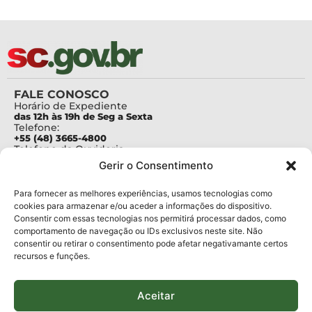
FALE CONOSCO
Horário de Expediente
das 12h às 19h de Seg a Sexta
Telefone:
+55 (48) 3665-4800
Telefone da Ouvidoria
0800-6448500
Gerir o Consentimento
E-mails:
protocolo@fapesc.sc.gov.br
Para assuntos relacionados à Pesquisa
Para fornecer as melhores experiências, usamos tecnologias como
pesquisa@fapesc.sc.gov.br
cookies para armazenar e/ou aceder a informações do dispositivo.
Para assuntos relacionados à Inovação
Consentir com essas tecnologias nos permitirá processar dados, como
inovacao@fapesc.sc.gov.br
comportamento de navegação ou IDs exclusivos neste site. Não
Para assuntos relacionados à Bolsas
consentir ou retirar o consentimento pode afetar negativamante certos
bolsas@fapesc.sc.gov.br
recursos e funções.
Para assuntos relacionados à Prestação de Contas
prestacaodecontas@fapesc.sc.gov.br
Para assuntos relacionados à Plataforma
plataforma@fapesc.sc.gov.br
Aceitar
Encarregado de dados
Jair Artur da Silva dpo@fapesc.sc.gov.br 3665-4831