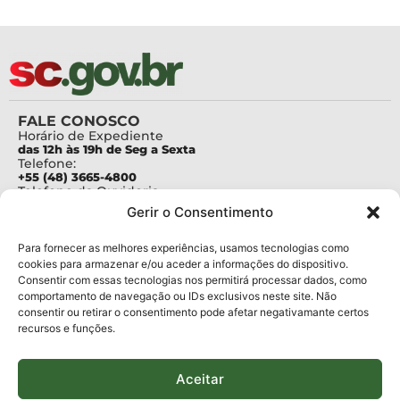
FALE CONOSCO
Horário de Expediente
das 12h às 19h de Seg a Sexta
Telefone:
+55 (48) 3665-4800
Telefone da Ouvidoria
0800-6448500
Gerir o Consentimento
E-mails:
protocolo@fapesc.sc.gov.br
Para assuntos relacionados à Pesquisa
Para fornecer as melhores experiências, usamos tecnologias como
pesquisa@fapesc.sc.gov.br
cookies para armazenar e/ou aceder a informações do dispositivo.
Para assuntos relacionados à Inovação
Consentir com essas tecnologias nos permitirá processar dados, como
inovacao@fapesc.sc.gov.br
comportamento de navegação ou IDs exclusivos neste site. Não
Para assuntos relacionados à Bolsas
consentir ou retirar o consentimento pode afetar negativamante certos
bolsas@fapesc.sc.gov.br
recursos e funções.
Para assuntos relacionados à Prestação de Contas
prestacaodecontas@fapesc.sc.gov.br
Para assuntos relacionados à Plataforma
plataforma@fapesc.sc.gov.br
Aceitar
Encarregado de dados
Jair Artur da Silva dpo@fapesc.sc.gov.br 3665-4831