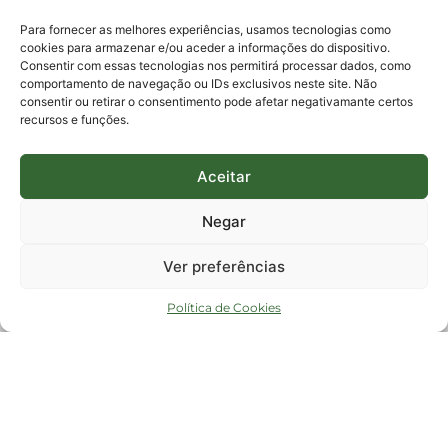
protocolo@fapesc.sc.gov.br
Para assuntos relacionados à Pesquisa
Para fornecer as melhores experiências, usamos tecnologias como
pesquisa@fapesc.sc.gov.br
cookies para armazenar e/ou aceder a informações do dispositivo.
Para assuntos relacionados à Inovação
Consentir com essas tecnologias nos permitirá processar dados, como
inovacao@fapesc.sc.gov.br
comportamento de navegação ou IDs exclusivos neste site. Não
Para assuntos relacionados à Bolsas
consentir ou retirar o consentimento pode afetar negativamante certos
bolsas@fapesc.sc.gov.br
recursos e funções.
Para assuntos relacionados à Prestação de Contas
prestacaodecontas@fapesc.sc.gov.br
Para assuntos relacionados à Plataforma
plataforma@fapesc.sc.gov.br
Aceitar
Encarregado de dados
Jair Artur da Silva dpo@fapesc.sc.gov.br 3665-4831
Negar
ENDEREÇO
ParqTec Alfa – Rodovia José Carlos Daux, 600 (SC-401),
Ver preferências
km 01, Módulo 12A, Edifício Fapesc / Celta, 5° andar
Bairro
João Paulo, Florianópolis, SC
Política de Cookies
CEP
88030 - 902
Política de privacidade
Copyright © 2023 Todos os Direitos Reservados SC - Governo de Santa
Catarina |
Desenvolvedor - FAPESC