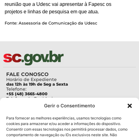
reunião que a Udesc vai apresentar à Fapesc os
projetos e linhas de pesquisa em que atua.
Fonte: Assessoria de Comunicação da Udesc
FALE CONOSCO
Horário de Expediente
das 12h às 19h de Seg a Sexta
Telefone:
+55 (48) 3665-4800
Telefone da Ouvidoria
0800-6448500
Gerir o Consentimento
E-mails:
protocolo@fapesc.sc.gov.br
Para assuntos relacionados à Pesquisa
Para fornecer as melhores experiências, usamos tecnologias como
pesquisa@fapesc.sc.gov.br
cookies para armazenar e/ou aceder a informações do dispositivo.
Para assuntos relacionados à Inovação
Consentir com essas tecnologias nos permitirá processar dados, como
inovacao@fapesc.sc.gov.br
comportamento de navegação ou IDs exclusivos neste site. Não
Para assuntos relacionados à Bolsas