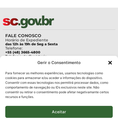
FALE CONOSCO
Horário de Expediente
das 12h às 19h de Seg a Sexta
Telefone:
+55 (48) 3665-4800
Telefone da Ouvidoria
0800-6448500
Gerir o Consentimento
E-mails:
protocolo@fapesc.sc.gov.br
Para assuntos relacionados à Pesquisa
Para fornecer as melhores experiências, usamos tecnologias como
pesquisa@fapesc.sc.gov.br
cookies para armazenar e/ou aceder a informações do dispositivo.
Para assuntos relacionados à Inovação
Consentir com essas tecnologias nos permitirá processar dados, como
inovacao@fapesc.sc.gov.br
comportamento de navegação ou IDs exclusivos neste site. Não
Para assuntos relacionados à Bolsas
consentir ou retirar o consentimento pode afetar negativamante certos
bolsas@fapesc.sc.gov.br
recursos e funções.
Para assuntos relacionados à Prestação de Contas
prestacaodecontas@fapesc.sc.gov.br
Para assuntos relacionados à Plataforma
plataforma@fapesc.sc.gov.br
Aceitar
Encarregado de dados
Jair Artur da Silva dpo@fapesc.sc.gov.br 3665-4831