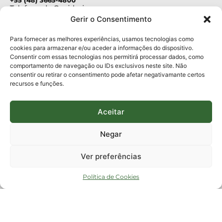
+55 (48) 3665-4800
Telefone da Ouvidoria
0800-6448500
Gerir o Consentimento
E-mails:
protocolo@fapesc.sc.gov.br
Para assuntos relacionados à Pesquisa
Para fornecer as melhores experiências, usamos tecnologias como
pesquisa@fapesc.sc.gov.br
cookies para armazenar e/ou aceder a informações do dispositivo.
Para assuntos relacionados à Inovação
Consentir com essas tecnologias nos permitirá processar dados, como
inovacao@fapesc.sc.gov.br
comportamento de navegação ou IDs exclusivos neste site. Não
Para assuntos relacionados à Bolsas
consentir ou retirar o consentimento pode afetar negativamante certos
bolsas@fapesc.sc.gov.br
recursos e funções.
Para assuntos relacionados à Prestação de Contas
prestacaodecontas@fapesc.sc.gov.br
Para assuntos relacionados à Plataforma
plataforma@fapesc.sc.gov.br
Aceitar
Encarregado de dados
Jair Artur da Silva dpo@fapesc.sc.gov.br 3665-4831
Negar
ENDEREÇO
ParqTec Alfa – Rodovia José Carlos Daux, 600 (SC-401),
Ver preferências
km 01, Módulo 12A, Edifício Fapesc / Celta, 5° andar
Bairro
João Paulo, Florianópolis, SC
Política de Cookies
CEP
88030 - 902
Política de privacidade