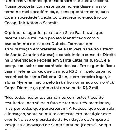
“Uma das vertentes que trabalhamos é a educacional.
Nossa proposta, com este trabalho, era disseminar o
tema no meio acadêmico, e, consequentemente, para
toda a sociedade”, declarou o secretário executivo do
Cecop, Jair Antonio Schmitt.
O primeiro lugar foi para Luiza Silva Balthazar, que
recebeu R$ 4 mil pelo projeto identificado com o
pseudônimo de Isadora Dubois. Formada em
administração empresarial pela Universidade do Estado
de Santa Catarina (Udesc) e concluindo o curso de Direito
na Universidade Federal em Santa Catarina (UFSC), ela
pesquisou sobre concorrência desleal. Em segundo ficou
Sarah Helena Linke, que ganhou R$ 3 mil pelo trabalho
reconhecido como Roberta Klein, e em terceiro lugar, a
aluna Myrrena Inácio pelo trabalho nominado como Vick
Carpe Diem, cujo prêmio foi no valor de R$ 2 mil.
“Nós todos nos entusiasmamos com estes tipos de
resultados, não só pelo fato de termos três premiadas,
mas por todos que participaram. A Fapesc, que estimula
a inovação, sente-se muito contente em prestigiar este
evento”, disse o presidente da Fundação de Amparo à
Pesquisa e Inovação de Santa Catarina (Fapesc), Sergio