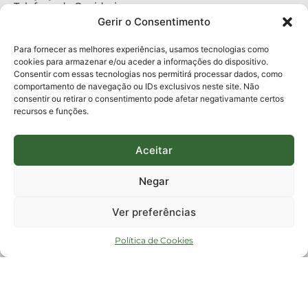
Telefone da Ouvidoria
0800-6448500
Gerir o Consentimento
E-mails:
protocolo@fapesc.sc.gov.br
Para assuntos relacionados à Pesquisa
Para fornecer as melhores experiências, usamos tecnologias como
pesquisa@fapesc.sc.gov.br
cookies para armazenar e/ou aceder a informações do dispositivo.
Para assuntos relacionados à Inovação
Consentir com essas tecnologias nos permitirá processar dados, como
inovacao@fapesc.sc.gov.br
comportamento de navegação ou IDs exclusivos neste site. Não
Para assuntos relacionados à Bolsas
consentir ou retirar o consentimento pode afetar negativamante certos
bolsas@fapesc.sc.gov.br
recursos e funções.
Para assuntos relacionados à Prestação de Contas
prestacaodecontas@fapesc.sc.gov.br
Para assuntos relacionados à Plataforma
plataforma@fapesc.sc.gov.br
Aceitar
Encarregado de dados
Jair Artur da Silva dpo@fapesc.sc.gov.br 3665-4831
Negar
ENDEREÇO
ParqTec Alfa – Rodovia José Carlos Daux, 600 (SC-401),
Ver preferências
km 01, Módulo 12A, Edifício Fapesc / Celta, 5° andar
Bairro
João Paulo, Florianópolis, SC
Política de Cookies
CEP
88030 - 902
Política de privacidade