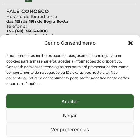
FALE CONOSCO
Horário de Expediente
das 12h às 19h de Seg a Sexta
Telefone:
+55 (48) 3665-4800
Telefone da Ouvidoria
0800-6448500
Gerir o Consentimento
E-mails:
protocolo@fapesc.sc.gov.br
Para assuntos relacionados à Pesquisa
Para fornecer as melhores experiências, usamos tecnologias como
pesquisa@fapesc.sc.gov.br
cookies para armazenar e/ou aceder a informações do dispositivo.
Para assuntos relacionados à Inovação
Consentir com essas tecnologias nos permitirá processar dados, como
inovacao@fapesc.sc.gov.br
comportamento de navegação ou IDs exclusivos neste site. Não
Para assuntos relacionados à Bolsas
consentir ou retirar o consentimento pode afetar negativamante certos
bolsas@fapesc.sc.gov.br
recursos e funções.
Para assuntos relacionados à Prestação de Contas
prestacaodecontas@fapesc.sc.gov.br
Para assuntos relacionados à Plataforma
plataforma@fapesc.sc.gov.br
Aceitar
Encarregado de dados
Jair Artur da Silva dpo@fapesc.sc.gov.br 3665-4831
Negar
ENDEREÇO
ParqTec Alfa – Rodovia José Carlos Daux, 600 (SC-401),
Ver preferências
km 01, Módulo 12A, Edifício Fapesc / Celta, 5° andar
Bairro
João Paulo, Florianópolis, SC