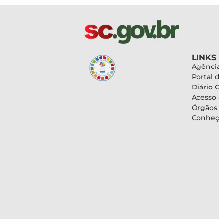
LINKS
Agência
Portal 
Diário O
Acesso 
Órgãos
Conheç