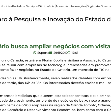
 Notícias
Portal de Serviços
Diário oficial
Acesso à Informações
Orgão do Govern
o à Pesquisa e Inovação do Estado d
rio busca ampliar negócios com visit
Suporte
29/11/2012
17:01
o, no Canadá, estará em Florianópolis e visitará a Associação Cat
e se reunir com empresas de tecnologia interessadas em promover
mo fazer negócios no Estado de Ontário, um mercado de TIC na 
 das 9h às 11h. Posteriormente, serão realizados debates com empr
o da tarde, das 14h às 18h. Os interessados deverão enviar e-mail p
mpresas brasileiras que querem estabelecer contatos e explorar a
idade de crescimento, ambiente de negócios de baixo risco e grande
em cerca de 6.700 empresas na região da Grande Toronto, Ottawa,
rio de Comércio e Desenvolvimento Econômico, bem como com o Gov