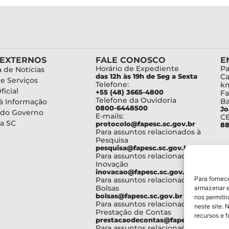
 EXTERNOS
FALE CONOSCO
E
Horário de Expediente
Pa
 de Notícias
das 12h às 19h de Seg a Sexta
Ca
de Serviços
Telefone:
km
ficial
+55 (48) 3665-4800
Fa
Telefone da Ouvidoria
Ba
à Informação
0800-6448500
Jo
 do Governo
E-mails:
C
a SC
protocolo@fapesc.sc.gov.br
88
Para assuntos relacionados à
Pesquisa
pesquisa@fapesc.sc.gov.br
Para assuntos relacionados à
Inovação
inovacao@fapesc.sc.gov.br
Para fornec
Para assuntos relacionados à
Bolsas
armazenar e
bolsas@fapesc.sc.gov.br
nos permiti
Para assuntos relacionados à
neste site. 
Prestação de Contas
recursos e 
prestacaodecontas@fapesc.sc.gov.br
Para assuntos relacionados à