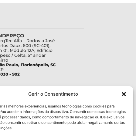
NDEREÇO
rqTec Alfa – Rodovia José
rlos Daux, 600 (SC-401),
 01, Módulo 12A, Edifício
pesc / Celta, 5° andar
irro
ão Paulo, Florianópolis, SC
EP
030 - 902
Gerir o Consentimento
er as melhores experiências, usamos tecnologias como cookies para
/ou aceder a informações do dispositivo. Consentir com essas tecnologias
rá processar dados, como comportamento de navegação ou IDs exclusivos
Não consentir ou retirar o consentimento pode afetar negativamante certos
funções.