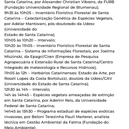
Santa Catarina, por Alexander Christian Vibrans, da FURB
(Fundação Universidade Regional de Blumenau);
9h35 às 10h05 – Inventário Florístico Florestal de Santa
Catarina – Caracterização Genética de Espécies Vegetais,
por Adelar Mantovani, pós-doutorado da Udesc
(Universidade do
Estado de Santa Catarina);
10h05 às 10h20 – Intervalo;
10h20 às 11h05 – Inventário Florístico Florestal de Santa
Catarina – Sistema de Informações Florestais, por Joelma
Miszinski, da Epagri/Ciran (Empresa de Pesquisa
Agropecuária e Extensão Rural de Santa Catarina/Centro
Integrado de meteorologia e Recursos Hídricos);
11h05 às 12h – Herbários Catarinenses: Estado da Arte, por
Roseli Lopes da Costa Bortoluzzi, doutora da Udesc/CAV
(Universidade do Estado de Santa Catarina);
12h30 às 14h – Intervalo;
14h às 14h45 – Espécies vegetais ameaçadas de extinção
em Santa Catarina, por Ademir Reis, da Universidade
Federal de Santa Catarina;
14h45 às 15h30 – Programa estadual de espécies exóticas
invasoras, por Beloni Terezinha Pauli Marterer, analista
técnica em Gestão Ambiental da Fatma (Fundação do
Meio Ambiente);