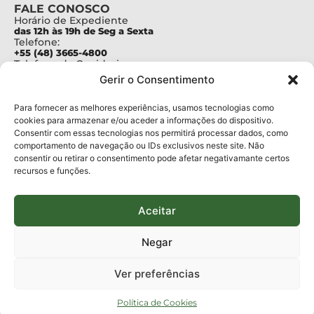
FALE CONOSCO
Horário de Expediente
das 12h às 19h de Seg a Sexta
Telefone:
+55 (48) 3665-4800
Telefone da Ouvidoria
0800-6448500
Gerir o Consentimento
E-mails:
protocolo@fapesc.sc.gov.br
Para assuntos relacionados à Pesquisa
Para fornecer as melhores experiências, usamos tecnologias como
pesquisa@fapesc.sc.gov.br
cookies para armazenar e/ou aceder a informações do dispositivo.
Para assuntos relacionados à Inovação
Consentir com essas tecnologias nos permitirá processar dados, como
inovacao@fapesc.sc.gov.br
comportamento de navegação ou IDs exclusivos neste site. Não
Para assuntos relacionados à Bolsas
consentir ou retirar o consentimento pode afetar negativamante certos
bolsas@fapesc.sc.gov.br
recursos e funções.
Para assuntos relacionados à Prestação de Contas
prestacaodecontas@fapesc.sc.gov.br
Para assuntos relacionados à Plataforma
plataforma@fapesc.sc.gov.br
Aceitar
Encarregado de dados
Jair Artur da Silva dpo@fapesc.sc.gov.br 3665-4831
Negar
ENDEREÇO
ParqTec Alfa – Rodovia José Carlos Daux, 600 (SC-401),
Ver preferências
km 01, Módulo 12A, Edifício Fapesc / Celta, 5° andar
Bairro
João Paulo, Florianópolis, SC
Política de Cookies
CEP