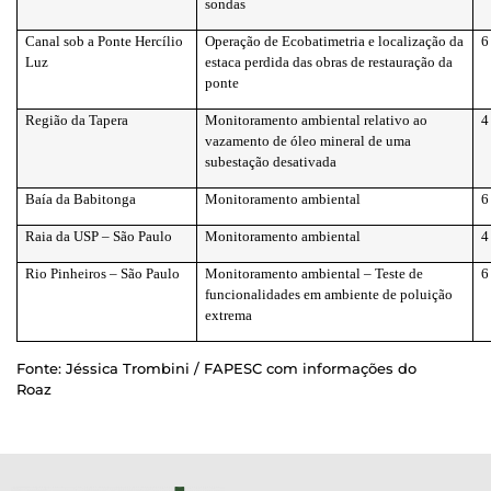
sondas
Canal sob a Ponte Hercílio
Operação de Ecobatimetria e localização da
6
Luz
estaca perdida das obras de restauração da
ponte
Região da Tapera
Monitoramento ambiental relativo ao
4
vazamento de óleo mineral de uma
subestação desativada
Baía da Babitonga
Monitoramento ambiental
6
Raia da USP – São Paulo
Monitoramento ambiental
4
Rio Pinheiros – São Paulo
Monitoramento ambiental – Teste de
6
funcionalidades em ambiente de poluição
extrema
Fonte: Jéssica Trombini / FAPESC com informações do
Roaz