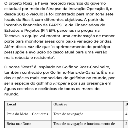
O projeto Roaz já havia recebido recursos do governo
estadual por meio do Sinapse da Inovação Operação II, e
desde 2012 o veículo já foi contratado para monitorar sete
locais do Brasil, com diferentes objetivos. A partir do
incentivo financeiro da FAPESC e da Financiadora de
Estudos e Projetos (FINEP), parceiras no programa
Tecnova, a equipe vai montar uma embarcação de menor
porte para monitorar áreas com baixa variação de ondas.
Além disso, Vaz diz que “o aprimoramento do protótipo
pressupõe a evolução do casco atual para uma versão
mais robusta e resistente”.
O nome “Roaz” é inspirado no Golfinho Roaz-Corvineiro,
também conhecido por Golfinho-Nariz-de-Garrafa. É uma
das espécies mais conhecidas de golfinho no mundo, por
ser a espécie do golfinho
Flipper
e por sua presença em
águas costeiras e oceânicas de todos os mares do
mundo.
Local
Objetivo
D
Praia do Meio – Coqueiros
Teste de navegação
4
Beira-mar Norte
Teste de navegação e funcionamento de
2