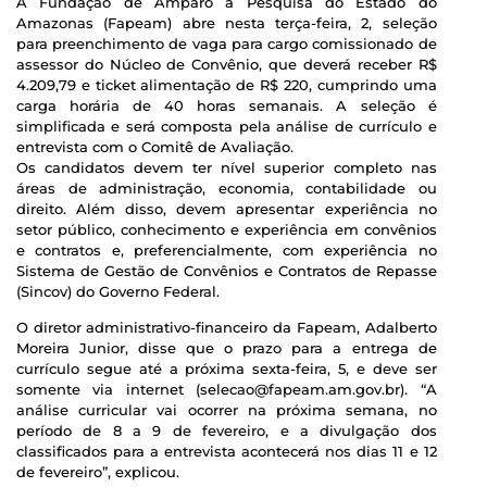
A Fundação de Amparo à Pesquisa do Estado do
Amazonas (Fapeam) abre nesta terça-feira, 2, seleção
para preenchimento de vaga para cargo comissionado de
assessor do Núcleo de Convênio, que deverá receber R$
4.209,79 e ticket alimentação de R$ 220, cumprindo uma
carga horária de 40 horas semanais. A seleção é
simplificada e será composta pela análise de currículo e
entrevista com o Comitê de Avaliação.
Os candidatos devem ter nível superior completo nas
áreas de administração, economia, contabilidade ou
direito. Além disso, devem apresentar experiência no
setor público, conhecimento e experiência em convênios
e contratos e, preferencialmente, com experiência no
Sistema de Gestão de Convênios e Contratos de Repasse
(Sincov) do Governo Federal.
O diretor administrativo-financeiro da Fapeam, Adalberto
Moreira Junior, disse que o prazo para a entrega de
currículo segue até a próxima sexta-feira, 5, e deve ser
somente via internet (selecao@fapeam.am.gov.br). “A
análise curricular vai ocorrer na próxima semana, no
período de 8 a 9 de fevereiro, e a divulgação dos
classificados para a entrevista acontecerá nos dias 11 e 12
de fevereiro”, explicou.