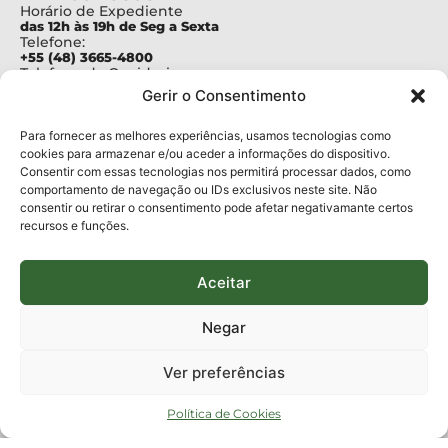
Horário de Expediente
das 12h às 19h de Seg a Sexta
Telefone:
+55 (48) 3665-4800
Telefone da Ouvidoria
0800-6448500
Gerir o Consentimento
E-mails:
protocolo@fapesc.sc.gov.br
Para assuntos relacionados à Pesquisa
Para fornecer as melhores experiências, usamos tecnologias como
pesquisa@fapesc.sc.gov.br
cookies para armazenar e/ou aceder a informações do dispositivo.
Para assuntos relacionados à Inovação
Consentir com essas tecnologias nos permitirá processar dados, como
inovacao@fapesc.sc.gov.br
comportamento de navegação ou IDs exclusivos neste site. Não
Para assuntos relacionados à Bolsas
consentir ou retirar o consentimento pode afetar negativamante certos
bolsas@fapesc.sc.gov.br
recursos e funções.
Para assuntos relacionados à Prestação de Contas
prestacaodecontas@fapesc.sc.gov.br
Para assuntos relacionados à Plataforma
plataforma@fapesc.sc.gov.br
Aceitar
Encarregado de dados
Jair Artur da Silva dpo@fapesc.sc.gov.br 3665-4831
Negar
ENDEREÇO
ParqTec Alfa – Rodovia José Carlos Daux, 600 (SC-401),
Ver preferências
km 01, Módulo 12A, Edifício Fapesc / Celta, 5° andar
Bairro
João Paulo, Florianópolis, SC
Política de Cookies
CEP
88030 - 902