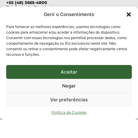
+55 (48) 3665-4800
Telefone da Ouvidoria
0800-6448500
Gerir o Consentimento
E-mails:
protocolo@fapesc.sc.gov.br
Para assuntos relacionados à Pesquisa
Para fornecer as melhores experiências, usamos tecnologias como
pesquisa@fapesc.sc.gov.br
cookies para armazenar e/ou aceder a informações do dispositivo.
Para assuntos relacionados à Inovação
Consentir com essas tecnologias nos permitirá processar dados, como
inovacao@fapesc.sc.gov.br
comportamento de navegação ou IDs exclusivos neste site. Não
Para assuntos relacionados à Bolsas
consentir ou retirar o consentimento pode afetar negativamante certos
bolsas@fapesc.sc.gov.br
recursos e funções.
Para assuntos relacionados à Prestação de Contas
prestacaodecontas@fapesc.sc.gov.br
Para assuntos relacionados à Plataforma
plataforma@fapesc.sc.gov.br
Aceitar
Encarregado de dados
Jair Artur da Silva dpo@fapesc.sc.gov.br 3665-4831
Negar
ENDEREÇO
ParqTec Alfa – Rodovia José Carlos Daux, 600 (SC-401),
Ver preferências
km 01, Módulo 12A, Edifício Fapesc / Celta, 5° andar
Bairro
João Paulo, Florianópolis, SC
Política de Cookies
CEP
88030 - 902
Política de privacidade