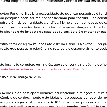
ar uma edição dos cursos do Researcher Connect em sua instituiçã
ton Fund no Brasil, “a necessidade de publicar pesquisas é fund
uma pesquisa pode ser melhor considerada para contribuir na const
uisa além da comunidade científica. Melhorar as habilidades de
ces e carreiras individuais, mas também na instituição onde os tr
 alcance e do impacto de suas pesquisas. Este é o motor por trá
estirá cerca de R$ 94 milhões até 2017 no Brasil. O Newton Fund pr
ovação que possuam relevância direta para o desenvolvimento socia
e inscrição completo em inglês, que se encontra na página do Re
-fund/chamadas/researcher-connect-confap-2015-2016.
2015 e 1º de março de 2016.
do Reino Unido para oportunidades educacionais e relações culturais
ntercâmbio de conhecimento e de ideias entre pessoas ao redor do 
anização está presente em mais de 100 países, com parceiros como 
da. No Brasil, tem escritórios em Rio de Janeiro, Recife e São Paul