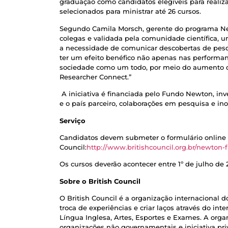
graduação como candidatos elegíveis para realiz
selecionados para ministrar até 26 cursos.
Segundo Camila Morsch, gerente do programa New
colegas e validada pela comunidade científica, 
a necessidade de comunicar descobertas de pesq
ter um efeito benéfico não apenas nas performan
sociedade como um todo, por meio do aumento do
Researcher Connect.”
A iniciativa é financiada pelo Fundo Newton, inv
e o país parceiro, colaborações em pesquisa e in
Serviço
Candidatos devem submeter o formulário online d
Council:
http://www.britishcouncil.org.br/newton
Os cursos deverão acontecer entre 1º de julho de 
Sobre o British Council
O British Council é a organização internacional 
troca de experiências e criar laços através do i
Língua Inglesa, Artes, Esportes e Exames. A org
organizações não governamentais e iniciativa priva