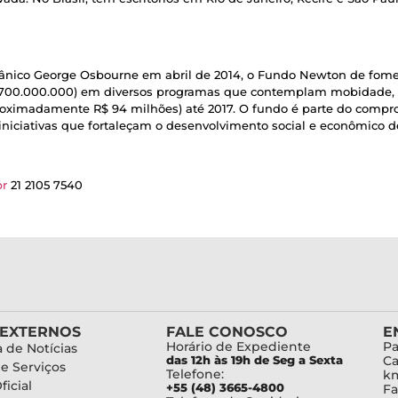
itânico George Osbourne em abril de 2014, o Fundo Newton de fom
1.700.000.000) em diversos programas que contemplam mobidade, p
aproximadamente R$ 94 milhões) até 2017. O fundo é parte do com
niciativas que fortaleçam o desenvolvimento social e econômico 
br
21 2105 7540
 EXTERNOS
FALE CONOSCO
E
Horário de Expediente
Pa
 de Notícias
das 12h às 19h de Seg a Sexta
Ca
de Serviços
Telefone:
km
ficial
+55 (48) 3665-4800
Fa