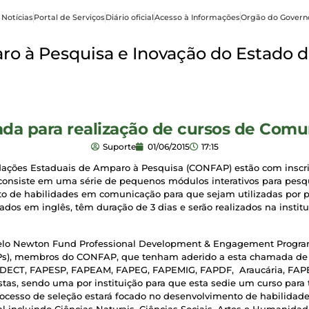
 Notícias
Portal de Serviços
Diário oficial
Acesso à Informações
Orgão do Govern
o à Pesquisa e Inovação do Estado d
da para realização de cursos de Comu
Suporte
01/06/2015
17:15
ndações Estaduais de Amparo à Pesquisa (CONFAP) estão com inscr
onsiste em uma série de pequenos módulos interativos para pesq
to de habilidades em comunicação para que sejam utilizadas por 
rados em inglês, têm duração de 3 dias e serão realizados na institui
 pelo Newton Fund Professional Development & Engagement Progra
s), membros do CONFAP, que tenham aderido a esta chamada de p
DECT, FAPESP, FAPEAM, FAPEG, FAPEMIG, FAPDF, Araucária, FAP
as, sendo uma por instituição para que esta sedie um curso para 
 processo de seleção estará focado no desenvolvimento de habilid
 incluindo Ciências Naturais, Ciências Sociais, Artes e Humanidad