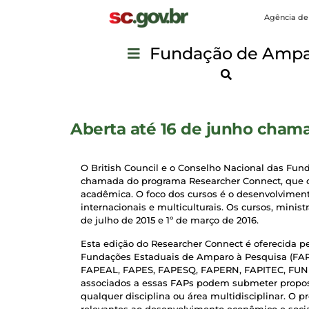
Agência de
Fundação de Ampar
Aberta até 16 de junho chama
O British Council e o Conselho Nacional das Fu
chamada do programa Researcher Connect, que c
acadêmica. O foco dos cursos é o desenvolvimen
internacionais e multiculturais. Os cursos, minist
de julho de 2015 e 1º de março de 2016.
Esta edição do Researcher Connect é oferecida
Fundações Estaduais de Amparo à Pesquisa (FAP
FAPEAL, FAPES, FAPESQ, FAPERN, FAPITEC, FUN
associados a essas FAPs podem submeter propost
qualquer disciplina ou área multidisciplinar. O
relevantes ao desenvolvimento econômico e social