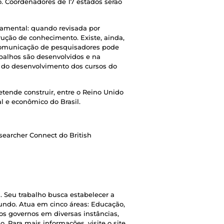
o. Coordenadores de 17 estados serão
amental: quando revisada por
rução de conhecimento. Existe, ainda,
 comunicação de pesquisadores pode
abalhos são desenvolvidos e na
s do desenvolvimento dos cursos do
etende construir, entre o Reino Unido
l e econômico do Brasil.
searcher Connect do British
. Seu trabalho busca estabelecer a
mundo. Atua em cinco áreas: Educação,
os governos em diversas instâncias,
o. Para mais informações, visite o site