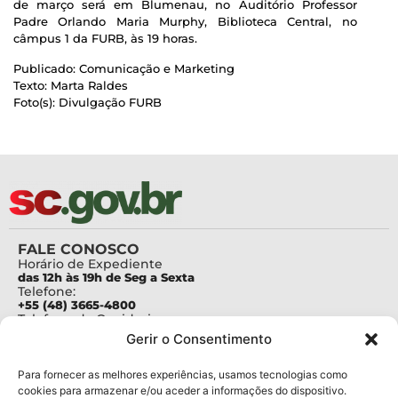
de março será em Blumenau, no Auditório Professor
Padre Orlando Maria Murphy, Biblioteca Central, no
câmpus 1 da FURB, às 19 horas.
Publicado: Comunicação e Marketing
Texto: Marta Raldes
Foto(s): Divulgação FURB
FALE CONOSCO
Horário de Expediente
das 12h às 19h de Seg a Sexta
Telefone:
+55 (48) 3665-4800
Telefone da Ouvidoria
0800-6448500
Gerir o Consentimento
E-mails:
protocolo@fapesc.sc.gov.br
Para assuntos relacionados à Pesquisa
Para fornecer as melhores experiências, usamos tecnologias como
pesquisa@fapesc.sc.gov.br
cookies para armazenar e/ou aceder a informações do dispositivo.